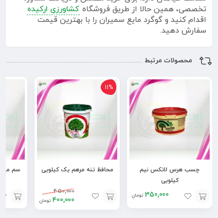
تخصصی، همین حالا از طریق فروشگاه
کشاورزی ارکیده
اقدام کنید و گوگرد مایع سمیران را با بهترین قیمت
سفارش دهید.
محصولات مرتبط
11%
چسب هرس لاتکس نیم
محافظ تنه مرهم یک کیلویی
سم موش 
کیلویی
450,000
350,000
تومان
400,000
تومان
افزودن
افزودن
افزودن