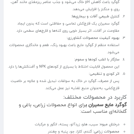
گوگرد باعث کاهش pH خاک می‌شود و جذب عناصر ریزمغذی مانند آهن،
روی و منگنز را افزایش می‌دهد.
کنترل طبیعی آفات و بیماری‌ها:
گوگرد سمیران یک قارچ‌کش تماسی و حفاظتی است که بدون ایجاد
مقاومت در آفات، اثر بسیار خوبی روی کنه‌ها و قارچ‌های سطحی دارد.
بهبود کیفیت محصولات کشاورزی:
استفاده منظم از گوگرد مایع باعث بهبود رنگ، طعم و ماندگاری محصولات
می‌شود.
سازگار با اغلب کودها و سموم:
این محصول قابلیت اختلاط با بسیاری از کودهای NPK و آفت‌کش‌ها را دارد.
اثر کودی و تنظیمی:
پس از مصرف، گوگرد در خاک به سولفات تبدیل شده و علاوه بر خاصیت
قارچ‌کشی، به‌عنوان منبع تغذیه نیز عمل می‌کند.
کاربرد در محصولات مختلف:
گوگرد مایع سمیران ب
رای انواع محصولات زراعی، باغی و
گلخانه‌ای مناسب است:
درختان میوه:
سیب، هلو، زردآلو، پسته، انگور و مرکبات
محصولات زراعی:
گندم، کلزا، جو، پنبه و چغندر