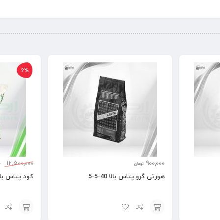
6%
0
12,500,000
900,000
تومان
هورتی گرو پتاس بالا 40-5-5
کود پتاس بالا 40-5-5 کمبی