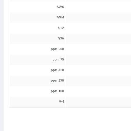
%2/6
%9/4
%12
%36
260 ppm
75 ppm
320 ppm
230 ppm
100 ppm
9-4