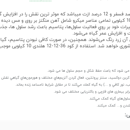
کود پتاسیم بالا وپروفرت هلندی حاوی 36 درصد پتاسیم،12 درصد فسفر و 12 درصد ازت می
محصولات دارد. علاوه بر این در ترکیبات کود 36-12-12 هلندی 10 کیلویی تمامی عناصر میکرو شامل
أثيرات خود بر روي فعاليت سلول‌ها، پتاسيم باعث رشد سلول‌ ها، ج
ت و افزايش عمر گياه می‌شود.
ی آن زرد رنگ می‌شوند. همچنین، در صورت کافی نبودن پتاسیم، گ
افزایش سطح پتاسیم در خاک باعث 
اه می شود که باعث حفظ شکل و حجم سلول ها می شود.
ن دوکسید، سنتز پروتئین، فعال کردن آنزيم‌هاي مختلف و هورمون‌هاي گياهي نقش دا
، نور كافي و …) به گياه كمك مي‌كند تا در مقابل شرايط نامساعد زنده بماند.
رابر بیماری های قارچی و باکتریایی مختلف می شود.
سلول‌های گياه کمک مي‌کند.
شدن و… کمک میکند.
: