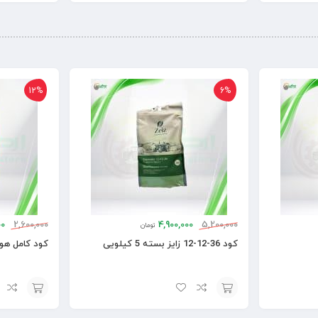
افزودن
افزودن
به
به
سبد
سبد
12%
6%
00
2,600,000
4,900,000
5,200,000
تومان
کود 36-12-12 زایز بسته 5 کیلویی
کود کامل هورتی گ
افزودن
افزودن