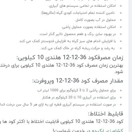
امکان استفاده در تمامی سیستم های آبیاری.
تامین کننده تمام احتیاجات کودی گیاه (ماکروها).
محلول در آب بصورت کامل.
امکان استفاده بصورت محلول پاشی.
در بهبود سایز، رنگ و طعم محصول تاثیر گذار است.
با افزایش اندام های سبز گیاه به افزایش فتوسنتز کمک می کند.
به رشد و حرکت ریشه گیاه در خاک کمک می کند.
زمان مصرفکود 36-12-12 هلندی 10 کیلویی:
بهترین زمان مصرف کود 6
شود.
مقدار مصرف کود 36-12-12 وپروفرت:
برای محلول پاشی 2 تا 3 کیلوگرم برای 1000 لیتر اب
برای استفاده در آبیاری 10 تا 20 کیلوگرم در هکتار
در صورت استفاده در سیستم آبیاری قطره ای به ازای هر 5 سال سن درخت اندازه 30 گرم در سایه انداز ریخته و سپس آبیاری میکنیم. هرچقدر سن درخت بیشتر شود به همان اندازه مقدار کود هم افزایش میابد.
قابلیط اختلاط:
کود 36-12-12 هلندی 10 کیلویی قابلیت اختلاط با اکثر کود ها و سموم کشاورزی را دارد اما بهتر است که قبل از مصرف در مقدار کمتر آزمایش شود.
کشاورزی ارکیده
در خدمت شماست!