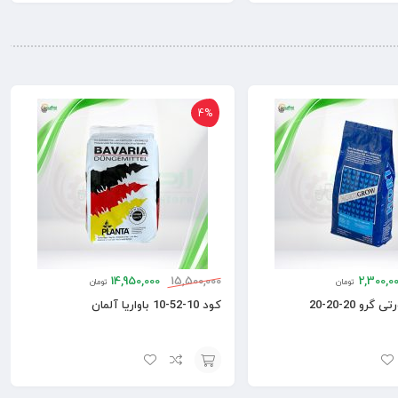
افزودن
از 5
به
سبد
4%
14,950,000
15,500,000
2,300,0
تومان
تومان
رو 20-20-20
کود 10-52-10 باواریا آلمان
افزودن