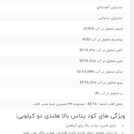
نیتروژن آمونیاکی
نیتروژن نیتراتی
فسفر محلول در آب (P2O5)
پتاسیم محلول در آب (K2O)
آهن محلول در آب EDTA (Fe)
مس محلول در آب EDTA (Cu)
منگنز محلول در آب EDTA (MN)
روی محلول در آب EDTA (Zn)
بر محلول در آب (B)
عامل کلات کننده: EDTA – محدوده PH تضمین شده جذب کلات
ویژگی های کود پتاس بالا هلندی دو کیلویی:
دارای قدرت جذب بالا برای گیاهان.
به دلیل خلوص مواد اولیه باعث افزایش شوری خاک نمی شود.