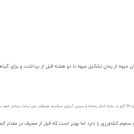
3-12-12 هلندی 10 کیلویی برای درختان میوه از زمان تشکیل میوه تا دو هفته قبل از ب