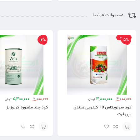
افزودن
افزودن
به
به
محصولات مرتبط
سبد
سبد
10 گرم
12%
5%
5,300,000
6,000,000
3,800,000
4,000,000
تومان
تومان
کود سولوپتاس 10 کیلویی هلندی
کود چند منظوره کربوزایز
وپروفرت
افزودن
افزودن