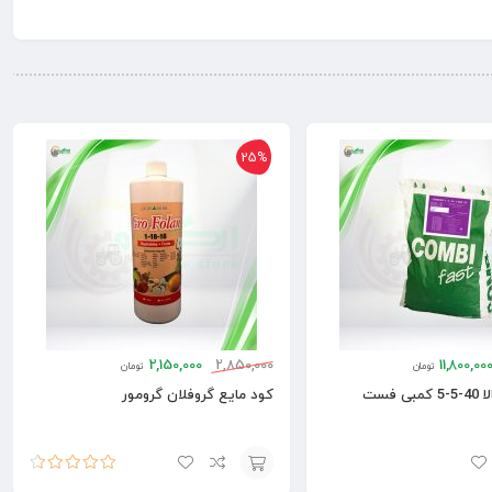
25%
2,150,000
2,850,000
11,800,00
تومان
تومان
 فست
کود مایع گروفلان گرومور
امتیاز
4.50