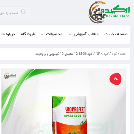
صفحه نخست
مطالب آموزشی
محصولات
فروشگاه
درباره ما
خانه
/
کود
/
کود NPK
/ کود 36-12-12 هلندی 10 کیلویی وپروفرت
1%