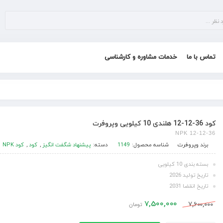
تماس با ما
خدمات مشاوره و کارشناسی
کود 36-12-12 هلندی 10 کیلویی وپروفرت
NPK 12-12-36
برند
وپروفرت
شناسه محصول:
1149
دسته:
پیشنهاد شگفت انگیز
,
کود
,
کود NPK
بسته بندی 10 کیلویی
تاریخ تولید 2026
تاریخ انقضا 2031
7,500,000
7,600,000
تومان