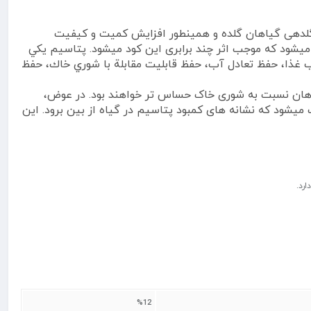
باشد که موثر ترین نقش را در افزایش گلدهی گیاهان گلده و همینطور افزایش کمیت و کیفیت
 آهن منگنز بر روی و مس دیده میشود که موجب اثر چند برابری این کود میشود. پتاسيم يكي
ذب غذا، حفظ تعادل آب، حفظ قابليت مقابلة با شوري خاك، حفظ
یاهان نسبت به شوری خاک حساس تر خواهند بود. در عوض،
افزایش تحمل گیاهان به شوری خواهد شد. استفاده از کود 36-12-12 هلندی 10 کیلویی موجب میشود که نشانه های کمبود پتاسیم در گیاه از بین برود. این
رد.
%12