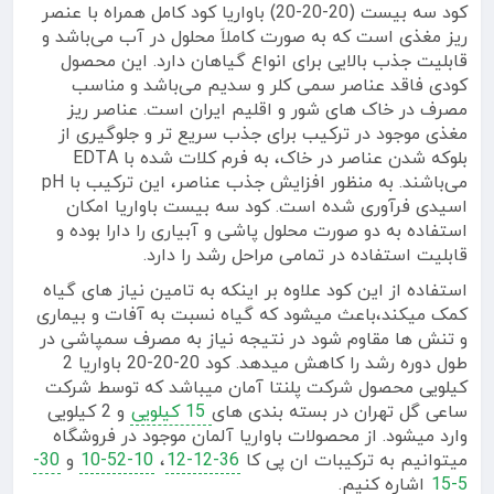
کود سه بیست (20-20-20) باواریا کود کامل همراه با عنصر
ریز مغذی است که به صورت کاملاَ محلول در آب می‌باشد و
قابلیت جذب بالایی برای انواع گیاهان دارد. این محصول
کودی فاقد عناصر سمی کلر و سدیم می‌باشد و مناسب
مصرف در خاک های شور و اقلیم ایران است. عناصر ریز
مغذی موجود در ترکیب برای جذب سریع تر و جلوگیری از
بلوکه شدن عناصر در خاک، به فرم کلات شده با EDTA
می‌باشند. به منظور افزایش جذب عناصر، این ترکیب با pH
اسیدی فرآوری شده است. کود سه بیست باواریا امکان
استفاده به دو صورت محلول پاشی و آبیاری را دارا بوده و
قابلیت استفاده در تمامی مراحل رشد را دارد.
استفاده از این کود علاوه بر اینکه به تامین نیاز های گیاه
کمک میکند،باعث میشود که گیاه نسبت به آفات و بیماری
و تنش ها مقاوم شود در نتیجه نیاز به مصرف سمپاشی در
طول دوره رشد را کاهش میدهد. کود 20-20-20 باواریا 2
کیلویی محصول شرکت پلنتا آمان میباشد که توسط شرکت
ساعی گل تهران در بسته بندی های
15 کیلویی
و 2 کیلویی
وارد میشود. از محصولات باواریا آلمان موجود در فروشگاه
میتوانیم به ترکیبات ان پی کا
36-12-12
،
10-52-10
و
30-
5-15
اشاره کنیم.