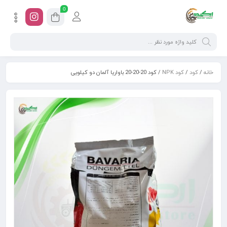
0
خانه
/
کود
/
کود NPK
/ کود 20-20-20 باواریا آلمان دو کیلویی