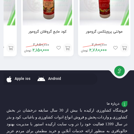
مولتی پروپلکس گرومور
کود مایع گروفلان گرومور
فر
2,850,000
2,800,000
2,150,000
2,780,000
تومان
تومان
افزودن
افزودن
افزودن
به
به
به
سبد
سبد
سبد
Apple ios
Android
درباره ما
فروشگاه کشاورزی ارکیده با بیش از 30 سال سابقه درخشان در بخش
کشاورزی و واردات،
پخش و فروش انواع ادوات کشاورزی و باغبانی، کود و بذر
در سال 1399 فعالیت خود را در وب سایت ارکیده استور با مدیریت بهنود
خالوباقری به منظور ارائه خدمات آنلاین و خرید مطمئن برای مردم عزیز