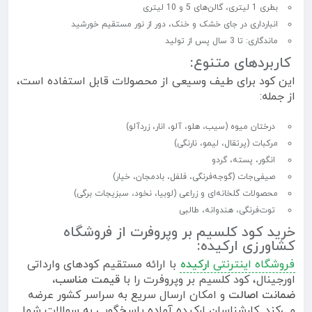
بطری 1 لیتری، گالن‌های 5 و 10 لیتری
انبارداری در جای خشک و خنک، دور از نور مستقیم خورشید
ماندگاری: تا 3 سال پس از تولید
کاربردهای متنوع:
این کود برای طیف وسیعی از محصولات قابل استفاده است،
از جمله:
درختان میوه (سیب، هلو، آلو، انار، زردآلو)
مرکبات (پرتقال، لیمو، نارنگی)
انگور، پسته، گردو
صیفی‌جات (گوجه‌فرنگی، فلفل، بادمجان، خیار)
محصولات گلخانه‌ای و زراعی (لوبیا، نخود، سبزیجات برگی)
توت‌فرنگی، هندوانه، طالبی
خرید کود کلسیم بر وپروفرت از فروشگاه
کشاورزی ارکیده:
فروشگاه اینترنتی
ارکیده
با ارائه مستقیم کودهای وارداتی
اورجینال، کود کلسیم بر وپروفرت را با
قیمت مناسب،
ضمانت اصالت
و امکان ارسال سریع به سراسر کشور عرضه
می‌کند. کارشناسان ارکیده آماده پاسخ‌گویی به سوالات شما