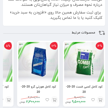
درباره نحوه مصرف و میزان نیاز گیاهان‌تان هستند.
برای ثبت سفارش همین حالا روی «افزودن به سبد خرید»
کلیک کنید یا با ما تماس بگیرید.
محصولات مرتبط
5%
12%
14%
کود کامل کمبی فست 20-20-
کود کامل هورتی گرو 20-20-
کود آم
20
20
2,600,000
11,000,000
2,300,000
9,500,000
تومان
تومان
افزودن
افزودن
افزودن