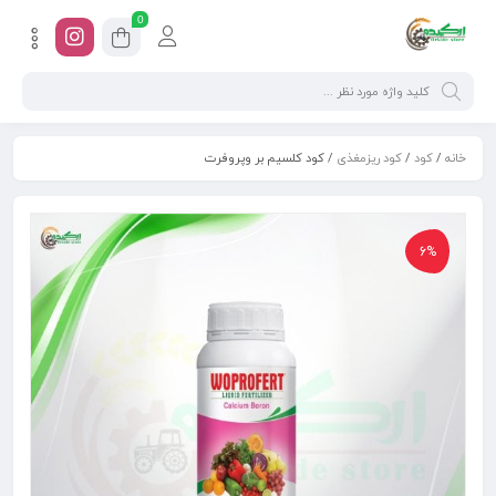
0
خانه
/
کود
/
کود ریزمغذی
/ کود کلسیم بر وپروفرت
6%