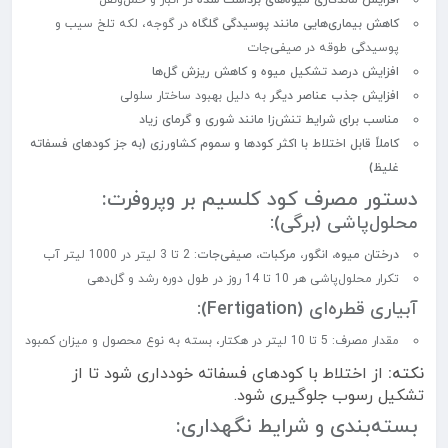
افزایش ماندگاری میوه‌های برداشت شده
در انبار و حمل‌ونقل
کاهش بیماری‌هایی مانند پوسیدگی گلگاه
در گوجه، لکه تلخ سیب و
پوسیدگی طوقه در صیفی‌جات
افزایش درصد تشکیل میوه و کاهش ریزش گل‌ها
افزایش جذب عناصر دیگر
به دلیل بهبود ساختار سلولی
مناسب برای شرایط تنش‌زا مانند شوری و گرمای زیاد
کاملاً قابل اختلاط با اکثر کودها و سموم کشاورزی (به جز کودهای فسفاته
غلیظ)
دستور مصرف کود کلسیم بر وپروفرت:
محلول‌پاشی (برگی):
درختان میوه، انگور، مرکبات، صیفی‌جات
: 2 تا 3 لیتر در 1000 لیتر آب
تکرار محلول‌پاشی هر 10 تا 14 روز در طول دوره رشد و گل‌دهی
آبیاری قطره‌ای (Fertigation):
مقدار مصرف: 5 تا 10 لیتر در هکتار، بسته به نوع محصول و میزان کمبود
نکته:
از اختلاط با کودهای فسفاته خودداری شود تا از
تشکیل رسوب جلوگیری شود.
بسته‌بندی و شرایط نگهداری: