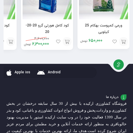
ورمی کمپوست بهکام 25
کود کامل هورتی گرو 20-20-
کود ما
کیلویی
20
2,600,000
650,000
تومان
2,300,000
تومان
افزودن
افزودن
افزودن
به
به
به
سبد
سبد
سبد
Apple ios
Android
درباره ما
فروشگاه کشاورزی ارکیده با بیش از 30 سال سابقه درخشان در بخش
کشاورزی و واردات،
پخش و فروش انواع ادوات کشاورزی و باغبانی، کود و بذر
در سال 1399 فعالیت خود را در وب سایت ارکیده استور با مدیریت بهنود
خالوباقری به منظور ارائه خدمات آنلاین و خرید مطمئن برای مردم عزیز
ایران شروع کرده است.
هدف ما، ارائه بهترین خدمات با بهترین کیفیت در