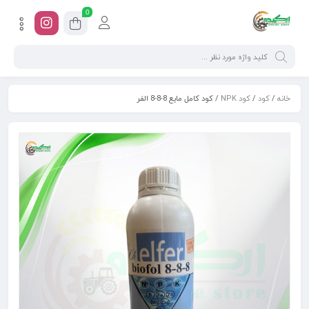
0
خانه
/
کود
/
کود NPK
/ کود کامل مایع 8-8-8 الفر