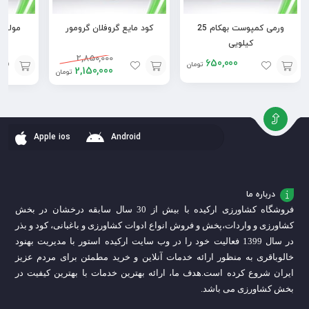
ورمی کمپوست بهکام 25
کود مایع گروفلان گرومور
مولتی
کیلویی
2,850,000
650,000
تومان
2,150,000
تومان
افزودن
افزودن
افزودن
به
به
به
سبد
سبد
سبد
Apple ios
Android
درباره ما
فروشگاه کشاورزی ارکیده با بیش از 30 سال سابقه درخشان در بخش
کشاورزی و واردات،
پخش و فروش انواع ادوات کشاورزی و باغبانی، کود و بذر
در سال 1399 فعالیت خود را در وب سایت ارکیده استور با مدیریت بهنود
خالوباقری به منظور ارائه خدمات آنلاین و خرید مطمئن برای مردم عزیز
ایران شروع کرده است.
هدف ما، ارائه بهترین خدمات با بهترین کیفیت در
بخش کشاورزی می باشد.