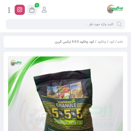
0
خانه
/
کود
/
چالکود
/ کود چالکود 5-5-5 ایکس گرین