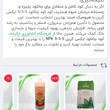
نتیجه‌گیری:
اگر به دنبال
کود کامل و متعادل برای چالکود پاییزه و
زمستانه درختان میوه
هستید، کود کود چالکود 5-5-5 ایکس
گرین
با هیومیک اسید
بهترین انتخاب شماست. این
محصول با تأمین هم‌زمان نیتروژن، فسفر و پتاسیم، به رشد
قوی ریشه، افزایش باردهی، بهبود کیفیت میوه و بازسازی
خاک کمک می‌کند. همین حالا از
فروشگاه کشاورزی ارکیده
،
کود چالکود ایکس گرین NPK 5-5-5
را با بهترین قیمت و
ضمانت اصالت تهیه کنید و تفاوت در عملکرد باغ خود را
ببینید.
محصولات مرتبط
1%
25%