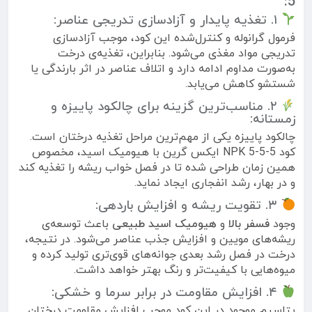
5:
۱. تغذیه پایدار و آزادسازی تدریجی عناصر:
فرمول گرانوله و کنترل‌شده این کود، موجب آزادسازی
تدریجی مواد مغذی می‌شود. بنابراین، تغذیه‌ی درخت
به‌صورت مداوم ادامه دارد و اتلاف عناصر در اثر بارندگی یا
شستشو کاهش می‌یابد.
۲. مناسب‌ترین گزینه برای چالکود پاییزه و
زمستانه:
چالکود پاییزه یکی از مهم‌ترین مراحل تغذیه درختان است.
کود NPK 5-5-5 ایکس گرین با هیومیک اسید، مخصوص
همین زمان طراحی شده تا در فصل خواب ریشه را تغذیه کند
و در بهار، رشد انفجاری ایجاد نماید.
۳. تقویت ریشه و افزایش باردهی:
وجود
فسفر بالا
و
هیومیک اسید طبیعی
باعث توسعه‌ی
ریشه‌های مویین و افزایش جذب عناصر می‌شود. در نتیجه،
درخت در فصل رشد بعدی جوانه‌های قوی‌تری تولید کرده و
میوه‌هایی با کیفیت‌تر و رنگ بهتر خواهد داشت.
۴. افزایش مقاومت در برابر سرما و خشکی:
پتاسیم موجود در این کود موجب افزایش مقاومت درختان