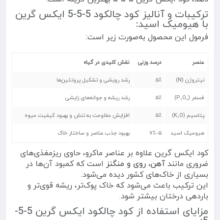
ترکیبات و آنالیز کود چالکود 5-5-5 ایکس گرین
با هیومیک اسید:
فرمول این محصول به‌صورت زیر است:
عنصر
درصد وزنی
نقش کلیدی در گیاه
نیتروژن (N)
۵٪
رشد رویشی و تشکیل پروتئین‌ها
فسفر (P₂O₅)
۵٪
رشد ریشه و جوانه‌های زایشی
پتاسیم (K₂O)
۵٪
افزایش مقاومت به تنش و بهبود کیفیت میوه
هیومیک اسید
۵–۷٪
بهبود جذب عناصر و ساختار خاک
کود ایکس گرین علاوه بر عناصر ماکرو، حاوی ریزمغذی‌های
ضروری مانند
آهن، روی و منگنز
است که کمبود آن‌ها در
بسیاری از خاک‌های کشور دیده می‌شود.
این ترکیب باعث می‌شود که خاک پوک‌تر، ریشه قوی‌تر و
باردهی درختان بیشتر شود.
مزایای استفاده از کود چالکود ایکس گرین 5-5-