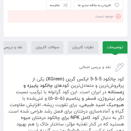
افزودن به علاقه مندی ها
مقایسه
موجود نیست
توضیحات
نظرات کاربران
سوالات کاربران
نقد و بررسی
نقد و بررسی اجمالی
کود
چالکود 5-5-5 ایکس گرین (XGreen)
یکی از
پرفروش‌ترین و متعادل‌ترین
کودهای
چالکود پاییزه و
زمستانه
در ایران است. این کود گرانوله با ترکیب
نسبت
برابر نیتروژن، فسفر و پتاسیم (۵-۵-۵)
و غنی‌شده با
هیومیک اسید طبیعی
، برای تقویت ریشه، افزایش مقاومت
گیاه و آماده‌سازی درختان برای فصل رشد طراحی شده است.
اگر به دنبال
کود کامل NPK برای چالکود درختان میوه
هستید که در کنار تغذیه مؤثر، ساختار خاک را هم بهبود
دهد، کود ایکس گرین ۵-۵-۵ بهترین گزینه است.