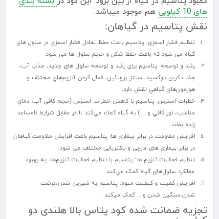
کمبود پتاسیم در گیاه از بین برود. این کود در
بسته بندی
های 10 کیلویی
هم موجود میباشد.
نقش پتاسیم در گیاهان:
تنظیم فشار اسمزی: پتاسیم باعث حفظ تعادل فشار اسمزی در سلول های
گیاه می شود که باعث حفظ شکل و حجم سلول ها می شود.
رشد و توسعه: پتاسیم برای رشد و توسعه سلول های جدید، جذب آب،
جذب کربن دوکسید، سنتز پروتئین، فعال کردن آنزيم‌هاي مختلف و
هورمون‌هاي گياهي نقش دارد.
خطرات استرس: پتاسيم با كاهش خطرات استرس‌‌‌‌‌‌‌‌ ‌(حجم كافي آب، دماي
مناسب، نور كافي و …) به گياه كمك مي‌كند تا در مقابل شرايط نامساعد
زنده بماند.
افزایش مقاومت در برابر بیماری ها: پتاسیم باعث افزایش مقاومت گیاهان
در برابر بیماری های قارچی و باکتریایی مختلف می شود.
تنظیم فعالیت آنزیم ها: پتاسيم با تنظيم فعاليت آنزيم‌ها، به بهبود
عملکرد سلول‌های گياه کمک مي‌کند.
افزایش کمیت و کیفیت میوه: پتاسیم به شیرین شدن،درشت
شدن،سنگین شدن و… کمک میکند.
تجزیه ضمانت شده کود پتاس بالا هلندی دو