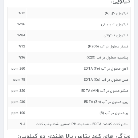
کیلویی:
نیتروژن کل (N)
%12
نیتروژن آمونیاکی
%2/6
نیتروژن نیتراتی
%9/4
فسفر محلول در آب (P2O5)
%12
پتاسیم محلول در آب (K2O)
%36
آهن محلول در آب EDTA (Fe)
260 ppm
مس محلول در آب EDTA (Cu)
75 ppm
منگنز محلول در آب EDTA (MN)
320 ppm
روی محلول در آب EDTA (Zn)
230 ppm
بر محلول در آب (B)
100 ppm
عامل کلات کننده: EDTA – محدوده PH تضمین شده جذب کلات
9-4
ویژگی های کود پتاس بالا هلندی دو کیلویی: