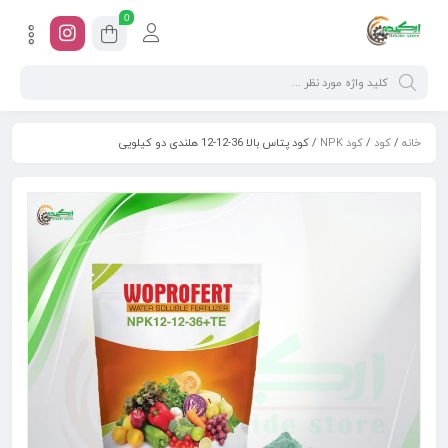
0
خانه
/
کود
/
کود NPK
/ کود پتاس بالا 36-12-12 هلندی دو کیلویی