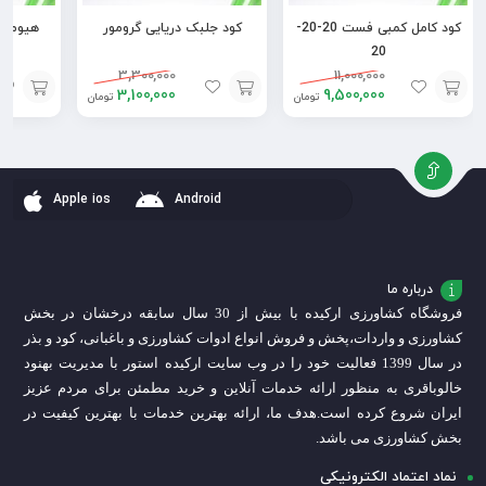
کود کامل کمبی فست 20-20-
کود جلبک دریایی گرومور
هیومیک 
20
3,300,000
11,000,000
3,100,000
9,500,000
تومان
تومان
افزودن
افزودن
افزودن
به
به
به
سبد
سبد
سبد
Apple ios
Android
درباره ما
فروشگاه کشاورزی ارکیده با بیش از 30 سال سابقه درخشان در بخش
کشاورزی و واردات،
پخش و فروش انواع ادوات کشاورزی و باغبانی، کود و بذر
در سال 1399 فعالیت خود را در وب سایت ارکیده استور با مدیریت بهنود
خالوباقری به منظور ارائه خدمات آنلاین و خرید مطمئن برای مردم عزیز
ایران شروع کرده است.
هدف ما، ارائه بهترین خدمات با بهترین کیفیت در
بخش کشاورزی می باشد.
نماد اعتماد الکترونیکی