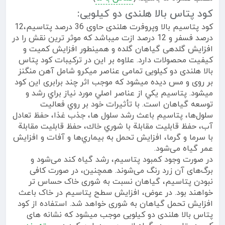
کود پتاس بالا هلندی دو کیلویی:
کود پتاسیم بالا وپروفرت هلندی حاوی 36 درصد پتاسیم،12
درصد فسفر و 12 درصد ازت میباشد که موثر ترین نقش را در
افزایش گلدهی گیاهان گلده و همینطور افزایش کمیت و
کیفیت محصولات دارد. علاوه بر این در ترکیبات کود پتاس
بالا هلندی دو کیلویی تمامی عناصر میکرو شامل آهن منگنز
بر روی و مس دیده میشود که موجب اثر چند برابری این کود
میشود. پتاسيم يكي از عناصر اصلي مورد نياز براي رشد و
توسعه گياهان است. با تأثيرات خود بر روي فعاليت
سلول‌ها، پتاسيم باعث رشد سلول‌ ها، جذب غذا، حفظ تعادل
آب، حفظ قابليت مقابلة با شوري خاك، حفظ قابليت مقابلة
با سرما و گرما، افزايش تحمل به بيماري‌ها و آفات و افزايش
عمر گياه می‌شود.
در صورت وجود کمبود پتاسیم، رشد گیاه کند می‌شود و
برگ‌های آن زرد رنگ می‌شوند. همچنین، در صورت کافی
نبودن پتاسیم، گیاهان نسبت به شوری خاک حساس تر
خواهند بود. در عوض، افزایش سطح پتاسیم در خاک باعث
افزایش تحمل گیاهان به شوری خواهد شد. استفاده از کود
پتاس بالا هلندی دو کیلویی موجب میشود که نشانه های