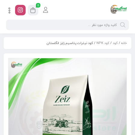
0
خانه
/
کود
/
کود NPK
/ کود نیترات پتاسیم زایز انگلستان