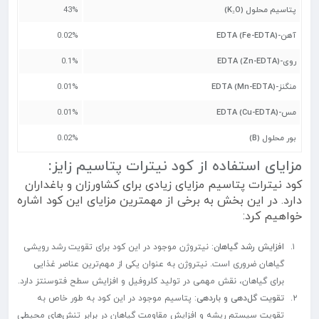
پتاسیم محلول (K₂O)
43%
آهن-EDTA (Fe-EDTA)
0.02%
روی-EDTA (Zn-EDTA)
0.1%
منگنز-EDTA (Mn-EDTA)
0.01%
مس-EDTA (Cu-EDTA)
0.01%
بور محلول (B)
0.02%
مزایای استفاده از کود نیترات پتاسیم زایز:
کود نیترات پتاسیم مزایای زیادی برای کشاورزان و باغداران
دارد. در این بخش به برخی از مهمترین مزایای این کود اشاره
خواهیم کرد:
افزایش رشد گیاهان
: نیتروژن موجود در این کود برای تقویت رشد رویشی
گیاهان ضروری است. نیتروژن به عنوان یکی از مهم‌ترین عناصر غذایی
برای گیاهان، نقش مهمی در تولید کلروفیل و افزایش سطح فتوسنتز دارد.
تقویت گل‌دهی و باردهی
: پتاسیم موجود در این کود به طور خاص به
تقویت سیستم ریشه و افزایش مقاومت گیاهان در برابر تنش‌های محیطی