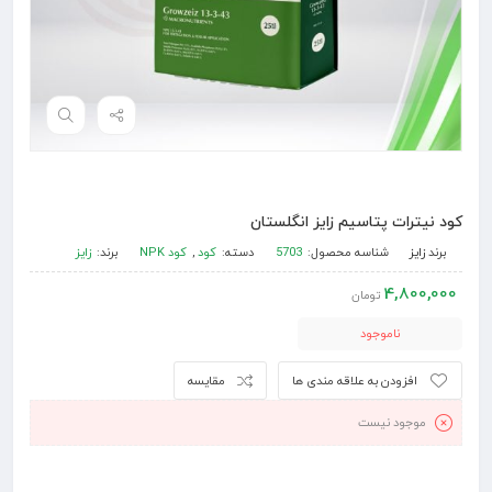
کود نیترات پتاسیم زایز انگلستان
برند
زایز
شناسه محصول:
5703
دسته:
کود
,
کود NPK
برند:
زایز
4,800,000
تومان
ناموجود
افزودن به علاقه مندی ها
مقایسه
موجود نیست