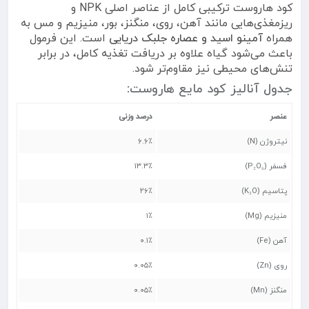
کود هاروست ترکیبی کامل از عناصر اصلی NPK و
ریزمغذی‌هایی مانند آهن، روی، منگنز، بور، منیزیم و مس به
همراه
آمینو اسید و عصاره جلبک دریایی
است. این فرمول
باعث می‌شود گیاه علاوه بر دریافت تغذیه کامل، در برابر
تنش‌های محیطی نیز مقاوم‌تر شود.
جدول آنالیز کود مایع هاروست:
عنصر
درصد وزنی
نیتروژن (N)
۶.۶٪
فسفر (P₂O₅)
۱۳.۳٪
پتاسیم (K₂O)
۲۶٪
منیزیم (Mg)
۱٪
آهن (Fe)
۰.۱٪
روی (Zn)
۰.۰۵٪
منگنز (Mn)
۰.۰۵٪