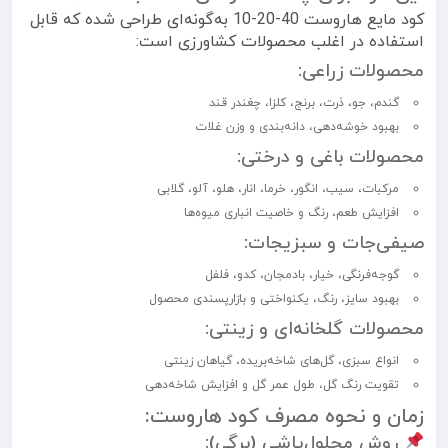
کود مایع هاروست 40-20-10 به‌گونه‌ای طراحی شده که قابل
استفاده در اغلب محصولات کشاورزی است:
محصولات زراعی:
گندم، جو، ذرت، برنج، کلزا، چغندر قند
بهبود خوشه‌دهی، دانه‌بندی و وزن غلات
محصولات باغی و درختی:
مرکبات، سیب، انگور، خرما، انار، هلو، آلو، گلابی
افزایش طعم، رنگ و خاصیت انباری میوه‌ها
صیفی‌جات و سبزیجات:
گوجه‌فرنگی، خیار، بادمجان، کدو، فلفل
بهبود سایز، رنگ، یکنواختی و بازارپسندی محصول
محصولات گلخانه‌ای و زینتی:
انواع سبزی، گل‌های شاخه‌بریده، گیاهان زینتی
تقویت رنگ گل، طول عمر گل و افزایش شاخه‌دهی
زمان و نحوه مصرف کود هاروست:
روش محلول‌پاشی (برگی):