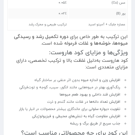
مس (Cu)
۰.۰۵٪
بور (B)
۰.۰۲٪
عصاره جلبک + آمینو اسید
ترکیب طبیعی و محرک رشد
این ترکیب به طور خاص برای
دوره تکمیل رشد و رسیدگی
میوه‌ها، خوشه‌ها و غلات
فرموله شده است.
ویژگی‌ها و مزایای کود هاروست:
کود هاروست به‌دلیل غلظت بالا و ترکیب تخصصی، دارای
مزایای متعددی است:
افزایش وزن و اندازه میوه
بدون اثر منفی بر ساختار گیاه
رنگ‌آوری بهتر
در میوه‌هایی مانند انگور، سیب، گوجه و توت‌فرنگی
افزایش قند داخلی و بهبود طعم میوه‌ها
افزایش تعداد دانه‌ها در غلات
مانند گندم و ذرت
تقویت دیواره سلولی
برای ماندگاری بیشتر محصولات در انبار یا بازار
افزایش مقاومت گیاه به تنش‌های محیطی و فیزیولوژیکی
جذب سریع از طریق برگ و ریشه
این کود برای چه محصولاتی مناسب است؟