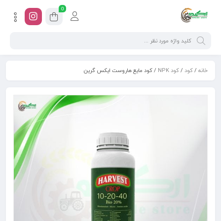
0
خانه
/
کود
/
کود NPK
/ کود مایع هاروست ایکس گرین