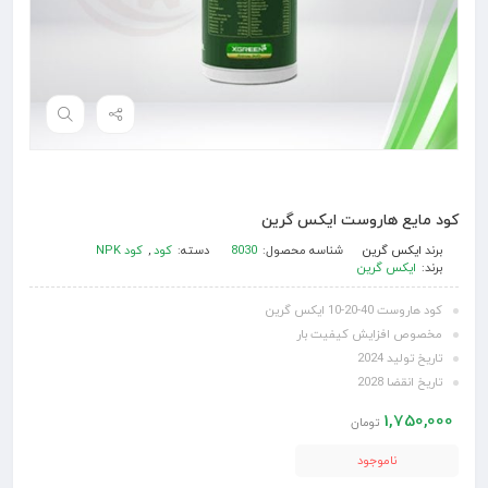
کود مایع هاروست ایکس گرین
برند
ایکس گرین
شناسه محصول:
8030
دسته:
کود
,
کود NPK
برند:
ایکس گرین
کود هاروست 40-20-10 ایکس گرین
مخصوص افزایش کیفیت بار
تاریخ تولید 2024
تاریخ انقضا 2028
1,750,000
تومان
ناموجود