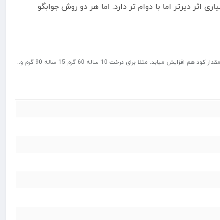
 اثر دیرتر اما با دوام تر دارد. اما هر دو روش جوابگو
در صورت استفاده در پای درخت به ازای هر 5 سال از سن درخت اندازه 30 گرم از این کود در سایه انداز میریزیم و سپس آبیاری میکنیم. هرچقدر سن درخت بیشتر شود مقدار کود هم افزایش میابد. مثلا برای درخت 10 ساله 60 گرم 15 ساله 90 گرم و..