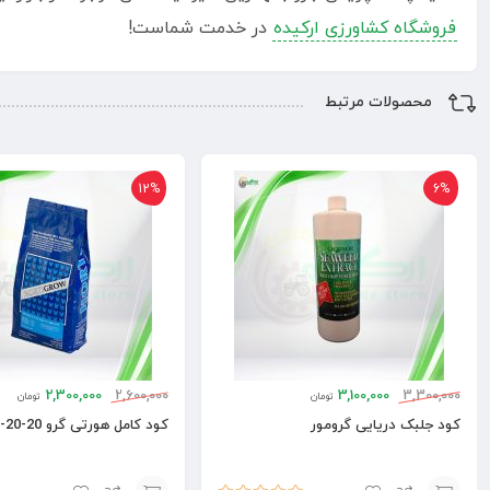
فروشگاه کشاورزی ارکیده
در خدمت شماست!
محصولات مرتبط
12%
6%
2,300,000
2,600,000
3,100,000
3,300,000
تومان
تومان
کود جلبک دریایی گرومور
کود کامل هورتی گرو 20-20-20