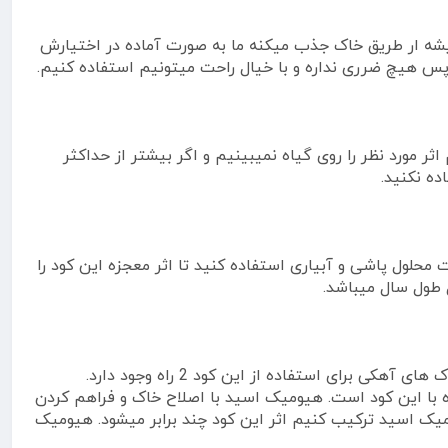
ه ریشه ار طریق خاک جذب میکنه ما به صورت آماده در اختیارش
پس هیچ ضرری نداره و با خیال راحت میتونیم استفاده کنیم.
ثر مورد نظر را روی گیاه نمیبینیم و اگر بیشتر از حداکثر
ده نکنید.
ر مطلوب خودشو میزاره اما پیشنهاد ما اینه که حداقل 3 تا 4 دوره از این کود با فصله 15 روز به صورت محلول پاشی و آبیاری استفاده کنید تا اثر معجزه این کود را
ل طول سال میباشد.
این کود به تنهایی اثر خیلی خیلی خوبی داره اما به علت آهکی بودن بعضی از خاک ها امکانش هست که به خوبی جذب نشه. توی خاک های آهکی برای استفاده از این کود 2 راه وجود دارد.
 با این کود است. هیومیک اسید با اصلاح خاک و فراهم کردن
میک اسید ترکیب کنیم اثر این کود چند برابر میشود. هیومیک