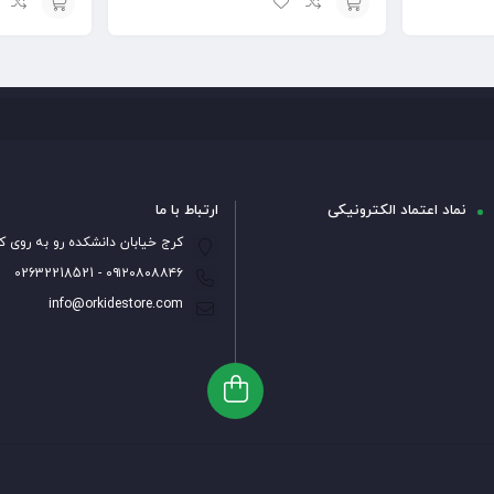
افزودن
افزودن
به
به
سبد
سبد
نماد اعتماد الکترونیکی
ارتباط با ما
کرج خیابان دانشکده رو به روی ک
۰۹۱۲۰۸۰۸۸۴۶ - 02632218521
info@orkidestore.com