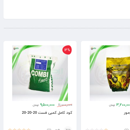
14%
9,500,000
11,000,000
3,200,00
تومان
تومان
مور
کود کامل کمبی فست 20-20-20