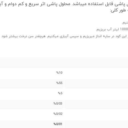
اشی قابل استفاده میباشد. محلول پاشی اثر سریع و کم دوام و آبیاری
طور کلی:
%10
%55
%5
%0/03
%0/02
%0/01