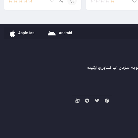
امتیاز
امتیاز
5.00
از
افزودن
5
1.00
از
به
5
سبد
Apple ios
Android
وچه سازمان آب کشاورزی ارکیده