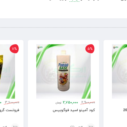
11%
5%
0
3,600,000
2,750,000
2,900,000
تومان
کود آمینو اسید فوگوبیس
فروتست گرو