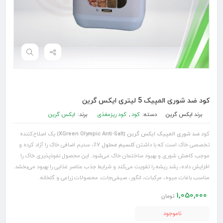
کود ضد شوری المپیک 5 لیتری ایکس گرین
برند
ایکس گرین
دسته:
کود
,
کود ریزمغذی
برند:
ایکس گرین
کود
ضد شوری المپیک ایکس گرین (XGreen Olympic Anti-Salt)
یک اصلاح‌کننده
تخصصی خاک است که با داشتن
کلسیم محلول ۷٪
، سدیم اضافی خاک را آزاد کرده و
موجب کاهش شوری و بهبود ساختمان خاک می‌شود. این محصول نفوذپذیری خاک را
افزایش داده، رشد ریشه را تقویت می‌کند و شرایط جذب عناصر غذایی را بهبود می‌بخشد.
مناسب باغات میوه، مرکبات، انگور، صیفی‌جات، محصولات زراعی و گلخانه.
1,050,000
تومان
ناموجود