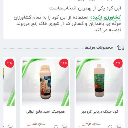
این کود یکی از بهترین انتخاب‌هاست.
کشاورزی ارکیده
استفاده از این کود را به تمام کشاورزان
حرفه‌ای، باغداران و کسانی که از شوری خاک رنج می‌برند
توصیه می‌کند.
محصولات مرتبط
11%
28%
6%
کود جلبک دریایی گرومور
هیومیک اسید مایع ایرانی
فر
550,000
3,300,000