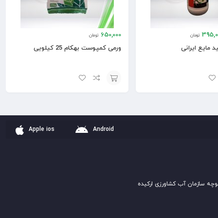
650,000
395,0
تومان
تومان
 مایع ایرانی
ورمی کمپوست بهکام 25 کیلویی
افزودن
به
سبد
Apple ios
Android
وچه سازمان آب کشاورزی ارکیده