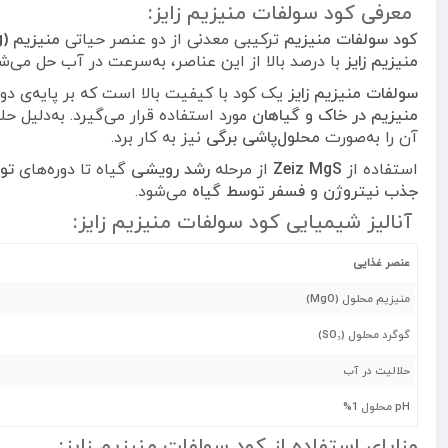
معرفی کود سولفات منیزیم زایز:
کود سولفات منیزیم
ترکیبی معدنی از دو عنصر حیاتی
منیزیم (Mg)
منیزیم زایز
با درصد بالا از این عناصر، به‌سرعت در آب حل می‌ش
سولفات منیزیم زایز
یک کود با کیفیت بالا است که بر پایه‌ی دو
منیزیم در خاک و گیاهان
مورد استفاده قرار می‌گیرد. به‌دلیل ح
آن را به‌صورت
محلول‌پاشی برگی
نیز به کار برد.
استفاده از
Zeiz MgS
از مرحله
رشد رویشی
گیاه تا دوره‌های
تو
جذب نیتروژن و فسفر توسط گیاه
می‌شود.
آنالیز شیمیایی کود سولفات منیزیم زایز:
عنصر غذایی
منیزیم محلول (MgO)
گوگرد محلول (SO₃)
حلالیت در آب
pH محلول 1%
مزایای استفاده از کود سولفات منیزیم زایز: