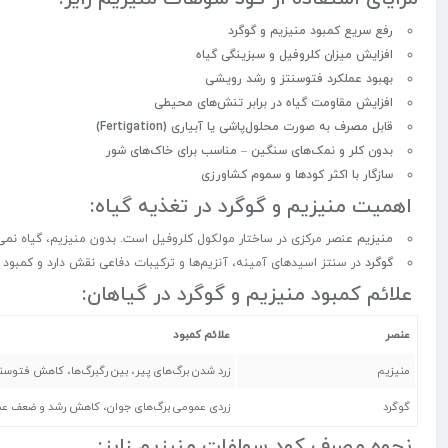
رفع سریع کمبود منیزیم و گوگرد
افزایش میزان کلروفیل و سبزینگی گیاه
بهبود عملکرد فتوسنتز و رشد رویشی
افزایش مقاومت گیاه در برابر تنش‌های محیطی
قابل مصرف به صورت محلول‌پاشی یا آبیاری (Fertigation)
بدون کلر و نمک‌های سنگین – مناسب برای خاک‌های شور
سازگار با اکثر کودها و سموم کشاورزی
اهمیت منیزیم و گوگرد در تغذیه گیاه:
منیزیم
عنصر مرکزی در ساختار مولکول کلروفیل است. بدون منیزیم، گیاه نمی‌تو
گوگرد
در سنتز اسیدهای آمینه، آنزیم‌ها و ترکیبات دفاعی نقش دارد و کمبود
علائم کمبود منیزیم و گوگرد در گیاهان:
عنصر
علائم کمبود
منیزیم
زرد شدن برگ‌های پیر، بین رگبرگ‌ها، کاهش فتوسن
گوگرد
زردی عمومی برگ‌های جوان، کاهش رشد و ضعف ع
نحوه مصرف کود سولفات منیزیم زایز: