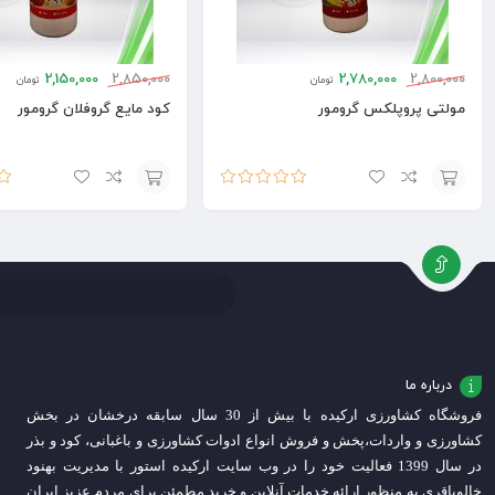
2,150,000
2,850,000
2,780,000
2,800,000
تومان
تومان
مولتی پروپلکس گرومور
کود مایع گروفلان گرومور
امتیاز
5.00
از
امت
افزودن
افزودن
5
از 5
به
به
سبد
سبد
درباره ما
فروشگاه کشاورزی ارکیده با بیش از 30 سال سابقه درخشان در بخش
کشاورزی و واردات،
پخش و فروش انواع ادوات کشاورزی و باغبانی، کود و بذر
در سال 1399 فعالیت خود را در وب سایت ارکیده استور با مدیریت بهنود
خالوباقری به منظور ارائه خدمات آنلاین و خرید مطمئن برای مردم عزیز ایران