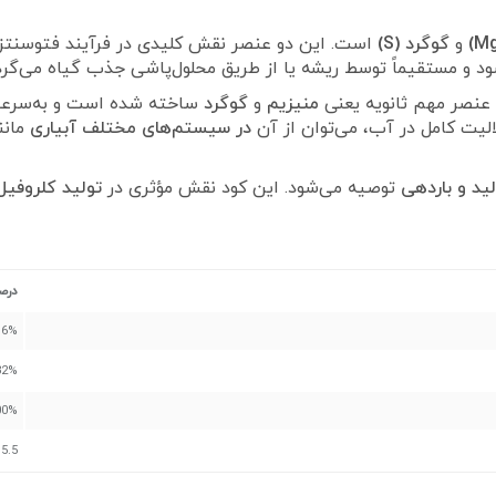
و
گوگرد (S)
است. این دو عنصر نقش کلیدی در فرآیند فتوسنتز، س
ود و مستقیماً توسط ریشه یا از طریق محلول‌پاشی جذب گیاه می‌گرد
 عنصر مهم ثانویه یعنی
منیزیم
و
گوگرد
ساخته شده است و به‌سرعت و
لالیت کامل در آب، می‌توان از آن
در سیستم‌های مختلف آبیاری
مانن
لید و باردهی
توصیه می‌شود. این کود نقش مؤثری در
تولید کلروفیل
درص
16%
32%
00%
5.5 – 6.5