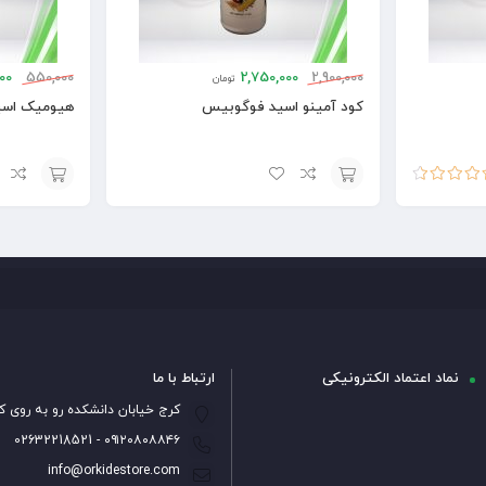
00
550,000
2,750,000
2,900,000
تومان
کود آمینو اسید فوگوبیس
هیومیک اسید
یاز
4.50
افزودن
افزودن
به
به
سبد
سبد
نماد اعتماد الکترونیکی
ارتباط با ما
کرج خیابان دانشکده رو به روی ک
۰۹۱۲۰۸۰۸۸۴۶ - 02632218521
info@orkidestore.com