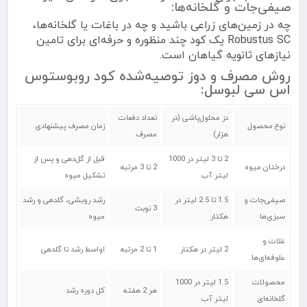
صیفی‌جات و گلخانه‌ها:
چه در زمین‌های زراعی باشید و چه در باغات یا گلخانه‌ها،
Robustus SC یک کود چند منظوره و حرفه‌ای برای تامین
نیازهای ثانویه گیاهان است.
روش مصرف و دوز توصیه‌شده کود روبوستوس
اس سی لبوسل:
دز محلول‌پاشی (در
تعداد دفعات
نوع محصول
زمان مصرف پیشنهادی
هزار)
مصرف
2 تا 3 لیتر در 1000
قبل از گل‌دهی و پس از
درختان میوه
2 تا 3 مرتبه
لیتر آب
تشکیل میوه
صیفی‌جات و
1.5 تا 2.5 لیتر در
رشد رویشی، گلدهی و رشد
3 نوبت
سبزی‌ها
هکتار
میوه
غلات و
2 لیتر در هکتار
1 تا 2 مرتبه
اواسط رشد تا گلدهی
علوفه‌ای‌ها
محصولات
1.5 لیتر در 1000
هر 2 هفته
کل دوره رشد
گلخانه‌ای
لیتر آب