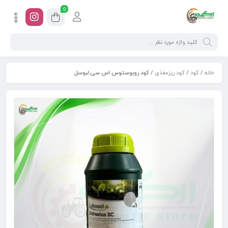
0
خانه
/
کود
/
کود ریزمغذی
/ کود روبوستوس اس سی لبوسل