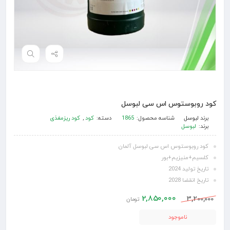
کود روبوستوس اس سی لبوسل
برند
لبوسل
شناسه محصول:
1865
دسته:
کود
,
کود ریزمغذی
برند:
لبوسل
کود روبوستوس اس سی لبوسل آلمان
کلسیم+منیزیم+بور
تاریخ تولید 2024
تاریخ انقضا 2028
2,850,000
3,200,000
تومان
ناموجود