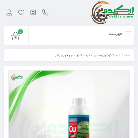
0
فهرست
خانه
/
کود
/
کود ریزمغذی
/ کود دفندر مس فیوچراکو