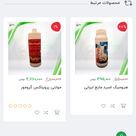
محصولات مرتبط
1%
28%
2,780,000
2,800,000
395,000
550,000
تومان
تومان
هیومیک اسید مایع ایرانی
مولتی پروپلکس گرومور
امتیاز
5.00
از
افزودن
5
افزودن
به
به
سبد