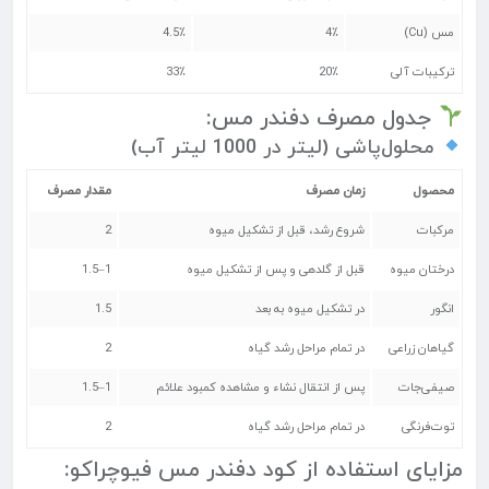
مس (Cu)
4٪
4.5٪
ترکیبات آلی
20٪
33٪
جدول مصرف دفندر مس:
محلول‌پاشی (لیتر در 1000 لیتر آب)
محصول
زمان مصرف
مقدار مصرف
مرکبات
شروع رشد، قبل از تشکیل میوه
2
درختان میوه
قبل از گلدهی و پس از تشکیل میوه
1–1.5
انگور
در تشکیل میوه به بعد
1.5
گیاهان زراعی
در تمام مراحل رشد گیاه
2
صیفی‌جات
پس از انتقال نشاء و مشاهده کمبود علائم
1–1.5
توت‌فرنگی
در تمام مراحل رشد گیاه
2
مزایای استفاده از کود دفندر مس فیوچراکو: