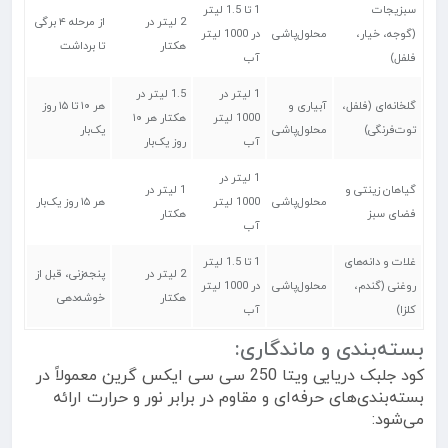
سبزیجات
1 تا 1.5 لیتر
2 لیتر در
از مرحله ۴ برگی
(گوجه، خیار،
محلول‌پاشی
در 1000 لیتر
هکتار
تا برداشت
فلفل)
آب
1 لیتر در
1.5 لیتر در
گلخانه‌ای (فلفل،
آبیاری و
هر ۱۰ تا ۱۵ روز
1000 لیتر
هکتار هر ۱۰
توت‌فرنگی)
محلول‌پاشی
یک‌بار
آب
روز یک‌بار
1 لیتر در
گیاهان زینتی و
1 لیتر در
محلول‌پاشی
1000 لیتر
هر ۱۵ روز یک‌بار
فضای سبز
هکتار
آب
غلات و دانه‌های
1 تا 1.5 لیتر
2 لیتر در
پنجه‌زنی، قبل از
روغنی (گندم،
محلول‌پاشی
در 1000 لیتر
هکتار
خوشه‌دهی
کلزا)
آب
بسته‌بندی و ماندگاری:
کود جلبک دریایی ویتا 250 سی سی ایکس گرین معمولاً در
بسته‌بندی‌های حرفه‌ای و مقاوم در برابر نور و حرارت ارائه
می‌شود: