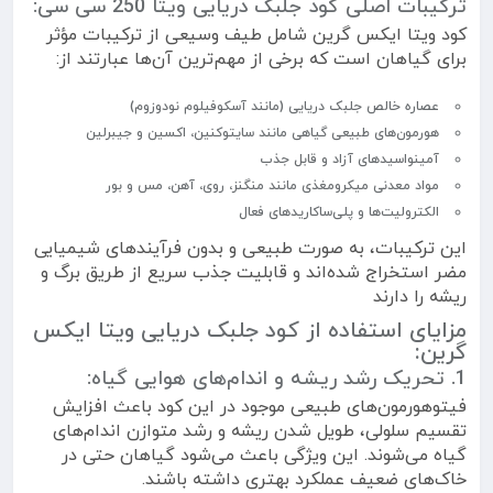
ترکیبات اصلی کود جلبک دریایی ویتا 250 سی سی:
کود ویتا ایکس گرین شامل طیف وسیعی از ترکیبات مؤثر
برای گیاهان است که برخی از مهم‌ترین آن‌ها عبارتند از:
عصاره خالص جلبک دریایی (مانند آسکوفیلوم نودوزوم)
هورمون‌های طبیعی گیاهی مانند سایتوکنین، اکسین و جیبرلین
آمینواسیدهای آزاد و قابل جذب
مواد معدنی میکرومغذی مانند منگنز، روی، آهن، مس و بور
الکترولیت‌ها و پلی‌ساکاریدهای فعال
این ترکیبات، به صورت طبیعی و بدون فرآیندهای شیمیایی
مضر استخراج شده‌اند و قابلیت جذب سریع از طریق برگ و
ریشه را دارند
مزایای استفاده از کود جلبک دریایی ویتا ایکس
گرین:
1. تحریک رشد ریشه و اندام‌های هوایی گیاه:
فیتوهورمون‌های طبیعی موجود در این کود باعث افزایش
تقسیم سلولی، طویل شدن ریشه و رشد متوازن اندام‌های
گیاه می‌شوند. این ویژگی باعث می‌شود گیاهان حتی در
خاک‌های ضعیف عملکرد بهتری داشته باشند.