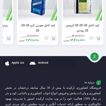
کود کامل 20-20-20 گرومور
کود کامل هورتی گرو 20-20-
25 پوندی
20
2,600,000
14,800,000
2,300,000
14,400,000
تومان
تومان
افزودن
افزودن
افزودن
به
به
به
سبد
سبد
سبد
Apple ios
Android
درباره ما
فروشگاه کشاورزی ارکیده با بیش از 30 سال سابقه درخشان در بخش
کشاورزی و واردات،
پخش و فروش انواع ادوات کشاورزی و باغبانی، کود و بذر
در سال 1399 فعالیت خود را در وب سایت ارکیده استور با مدیریت بهنود
خالوباقری به منظور ارائه خدمات آنلاین و خرید مطمئن برای مردم عزیز