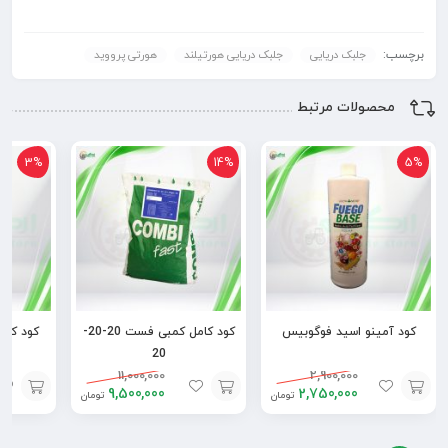
برچسب:
جلبک دریایی
جلبک دریایی هورتیلند
هورتی پرووید
محصولات مرتبط
3%
14%
5%
کود آمینو اسید فوگوبیس
کود کامل کمبی فست 20-20-
20
11,000,000
2,900,000
9,500,000
2,750,000
تومان
تومان
افزودن
افزودن
افزودن
به
به
به