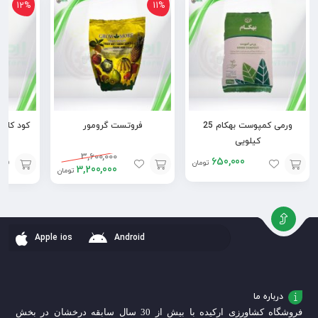
12%
11%
ورمی کمپوست بهکام 25
فروتست گرومور
کیلویی
3,600,000
650,000
تومان
3,200,000
تومان
افزودن
افزودن
افزودن
به
به
به
سبد
سبد
سبد
Apple ios
Android
درباره ما
فروشگاه کشاورزی ارکیده با بیش از 30 سال سابقه درخشان در بخش