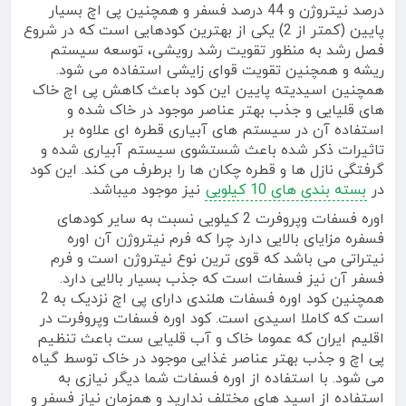
درصد نیتروژن و 44 درصد فسفر و همچنین پی اچ بسیار
پایین (کمتر از 2) یکی از بهترین کودهایی است که در شروع
فصل رشد به منظور تقویت رشد رویشی، توسعه سیستم
ریشه و همچنین تقویت قوای زایشی استفاده می شود.
همچنین اسیدیته پایین این کود باعث کاهش پی اچ خاک
های قلیایی و جذب بهتر عناصر موجود در خاک شده و
استفاده آن در سیستم های آبیاری قطره ای علاوه بر
تاثیرات ذکر شده باعث شستشوی سیستم آبیاری شده و
گرفتگی نازل ها و قطره چکان ها را برطرف می کند. این کود
در
بسته بندی های 10 کیلویی
نیز موجود میباشد.
اوره فسفات وپروفرت 2 کیلویی نسبت به سایر کودهای
فسفره مزایای بالایی دارد چرا که فرم نیتروژن آن اوره
نیتراتی می باشد که قوی ترین نوع نیتروژن است و فرم
فسفر آن نیز فسفات است که جذب بسیار بالایی دارد.
همچنین کود اوره فسفات هلندی دارای پی اچ نزدیک به 2
است که کاملا اسیدی است. کود اوره فسفات وپروفرت در
اقلیم ایران که عموما خاک و آب قلیایی ست باعث تنظیم
پی اچ و جذب بهتر عناصر غذایی موجود در خاک توسط گیاه
می شود. با استفاده از اوره فسفات شما دیگر نیازی به
استفاده از اسید های مختلف ندارید و همزمان نیاز فسفر و