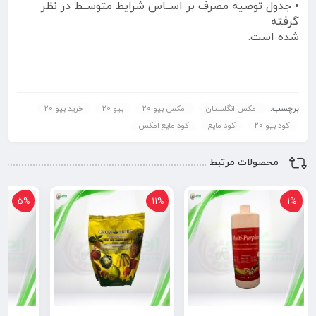
• جدول توصیه مصرف بر اســاس شرایط متوســط در نظر
گرفته
شده است.
برچسب:
امکس انگلستان
امکس بیو ۲۰
بیو ۲۰
خرید بیو ۲۰
کود بیو ۲۰
کود مایع
کود مایع امکس
محصولات مرتبط
5%
11%
1%