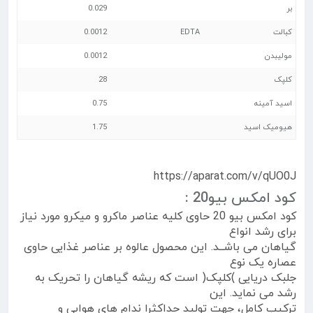
بر
0.029
کبالت
EDTA
0.0012
مولیبدن
0.0012
کلپک
28
اسید آمینه
0.75
هیومیک اسید
1.75
https://aparat.com/v/qUO0J
کود امکس بیو20 :
کود امکس بیو 20 حاوی کلیه عناصر ماکرو و میکرو مورد نیاز
برای رشد انواع
گیاهان می باشــد. این محصول عالوه بر عناصر غذایی حاوی
عصاره یک نوع
جلبک دریایی )کلپک( است که ریشه گیاهان را تحریک به
رشد می نماید. این
ترکیب کامل، جهت تولید حداکثرا ندام های هوایی و