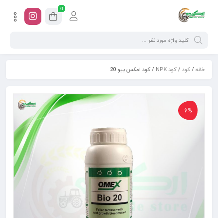
0
خانه
/
کود
/
کود NPK
/ کود امکس بیو 20
6%