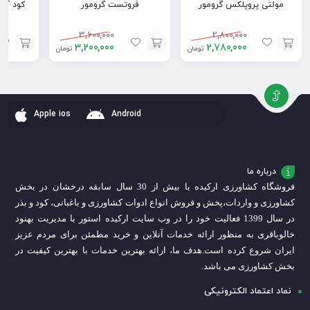
مولتی پروپلکس گرومور
فروتست گرومور
کود آم
3,600,000
2,800,000
3,200,000
2,780,000
تومان
تومان
افزودن
افزودن
افزودن
به
به
به
سبد
سبد
سبد
Apple ios
Android
درباره ما
فروشگاه کشاورزی ارکیده با بیش از 30 سال سابقه درخشان در بخش
کشاورزی و واردات،
پخش و فروش انواع ادوات کشاورزی و باغبانی، کود و بذر
در سال 1399 فعالیت خود را در وب سایت ارکیده استور با مدیریت بهنود
خالوباقری به منظور ارائه خدمات آنلاین و خرید مطمئن برای مردم عزیز
ایران شروع کرده است.
هدف ما، ارائه بهترین خدمات با بهترین کیفیت در
بخش کشاورزی می باشد.
نماد اعتماد الکترونیکی