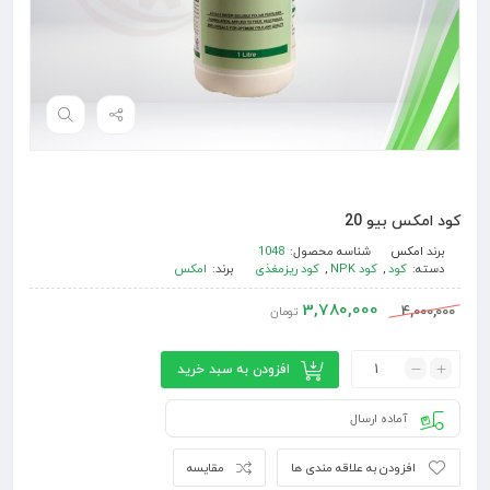
کود امکس بیو 20
برند
امکس
شناسه محصول:
1048
دسته:
کود
,
کود NPK
,
کود ریزمغذی
برند:
امکس
3,780,000
4,000,000
تومان
افزودن به سبد خرید
آماده ارسال
افزودن به علاقه مندی ها
مقایسه