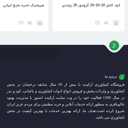
کود کامل 20-20-20 گرومور 25 پوندی
هیومیک اسید مایع ایرانی
افزودن
افزودن
به
به
سبد
سبد
درباره ما
فروشگاه کشاورزی ارکیده با بیش از 30 سال سابقه درخشان در بخش
کشاورزی و واردات،
پخش و فروش انواع ادوات کشاورزی و باغبانی، کود و بذر
در سال 1399 فعالیت خود را در وب سایت ارکیده استور با مدیریت بهنود
خالوباقری به منظور ارائه خدمات آنلاین و خرید مطمئن برای مردم عزیز ایران
شروع کرده است.
هدف ما، ارائه بهترین خدمات با بهترین کیفیت در بخش
کشاورزی می باشد.