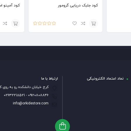
کود جلبک دریایی گرومور
کود آمینو ا
امتیاز
5.00
از
افزودن
افزودن
5
به
به
سبد
سبد
نماد اعتماد الکترونیکی
ارتباط با ما
کرج خیابان دانشکده رو به روی ک
۰۹۱۲۰۸۰۸۸۴۶ - 02632218521
info@orkidestore.com