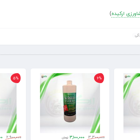
ورزی ارکیده
)
نگی
5%
6%
00
2,900,000
3,100,000
3,300,000
تومان