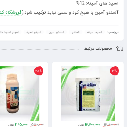
اسید های آمینه: 12%
آلمندو آمین با هیچ کود و سمی نباید ترکیب شود.(
فروشگاه کشا
برچسب:
اسید امینه
المندو
المندو امین
امینو اسید
امینو اسید خا
محصولات مرتبط
28%
3%
395,000
550,000
14,400,000
14,800,000
تومان
تومان