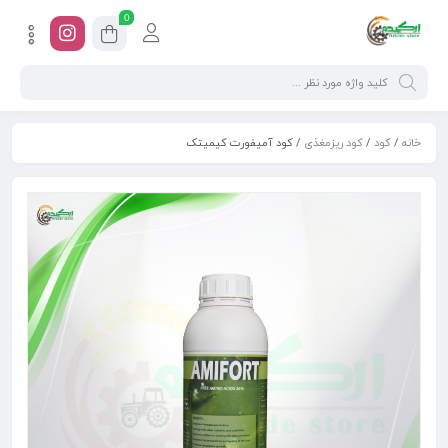
0
خانه
/
کود
/
کود ریزمغذی
/ کود آمیفورت کیمیتک