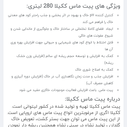
ویژگی های پیت ماس ککیلا 280 لیتری:
کنترل کننده pH خاک و بهبود در اثر بخشی و جذب راحتر کود های معدنی
خاک را فراهم می کند
ایجاد فضای کاملا تخلخلی در ساختار خاک و جلوگیری از ماندابی شدن و
شیوع عفونت های خاکی
قابل اختلاط با انواع کود های شیمیایی و حیوانی جهت افزایش بهره وری
آن ها
کمک به افزایش و توسعه حجم ریشه ای سالم (افزایش وزن خشک
ریشه)
کمک به اصلاح شوری خاک
افزایش جذب و مدت زمان نگاهداری آب در خاک (افزایش دوره آبیاری و
کاهش مصرف آب)
پیت ماس باعث افزایش فعالیت موجودات خاکزی مفید می شود
درباره پیت ماس ککیلا:
پیت ماس ککیلا تهیه و تولید شده در کشور لیتوانی است.
ککیلا اگری از مرغوبترین انواع پیت ماس های اروپایی است.
از این پیت ماس می توان جهت بستر کشت، تعویض خاک
گلدان ، تولید نشاء در سینی نشاء همچنین ریشه دار نمودن