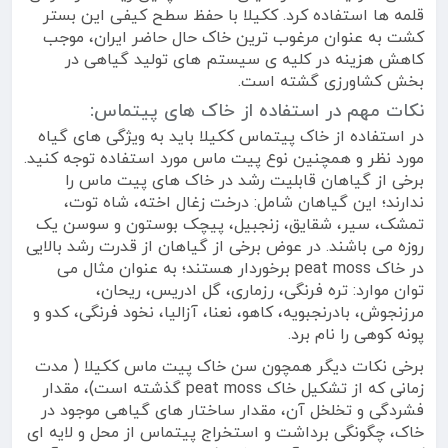
قلمه ها استفاده کرد. ککیلا با حفظ سطح کیفی این بستر
کشت به عنوان مرغوب ترین خاک حال حاضر ایران، موجب
کاهش هزینه در کلیه ی سیستم های تولید گیاهی در
بخش کشاورزی گشته است.
نکات مهم در استفاده از خاک های پیتماس:
در استفاده از خاک پیتماس ککیلا باید به ویژگی های گیاه
مورد نظر و همچنین نوع پیت ماس مورد استفاده توجه کنید.
برخی از گیاهان قابلیت رشد در خاک های پیت ماس را
ندارند؛ این گیاهان شامل: درخت زغال اخته، شاه توت،
تمشک، سیر، شقایق، زنجبیل، پیچک بوستون و سوسن یک
روزه می باشند. در عوض برخی از گیاهان از قدرت رشد بالایی
در خاک peat moss برخوردار هستند؛ به عنوان مثال می
توان موارد: تره فرنگی، رزماری، گل ادریس، ریحان،
مرزنجوش، بادرنجبویه، کاهو، نعنا، آزالیا، نخود فرنگی، کدو و
پونه کوهی را نام برد.
برخی نکات دیگر همچون سن خاک پیت ماس ککیلا ( مدت
زمانی که از تشکیل خاک peat moss گذشته است)، مقدار
فشردگی و تخلخل آن، مقدار ساختار های گیاهی موجود در
خاک، چگونگی برداشت و استخراج پیتماس از محل و لایه ای