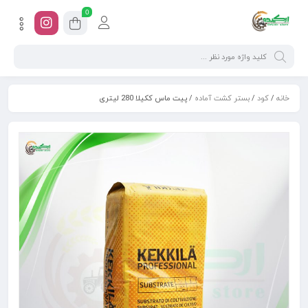
0
خانه
/
کود
/
بستر کشت آماده
/ پیت ماس ککیلا 280 لیتری