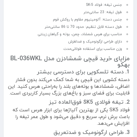
جنس تیغه: فولاد SK-5
طول تیغه: 23 سانتی‌متر
جنس دسته: آلومینیوم مقاوم با روکش فوم
طول دسته قابل تنظیم: حدود 70 تا 86 سانتی‌متر
مناسب برای هرس شمشاد، چمن، بوته و گیاهان زینتی
دارای طراحی ارگونومیک و ضدلغزش
وزن مناسب برای استفاده طولانی‌مدت
مزایای خرید قیچی شمشادزن مدل BL-036WKL
بهکو
1. دسته تلسکوپی برای دسترسی بیشتر
دسته کشویی این قیچی به شما کمک می‌کند بدون فشار
اضافی، شمشادها و بوته‌های بلند را به‌راحتی هرس کنید. این
قابلیت برای فضای سبز و باغ‌های بزرگ بسیار کاربردی است.
2. تیغه فولادی SK5 فوق‌العاده تیز
فولاد SK5 یکی از بهترین آلیاژها برای ابزار هرس است که
باعث برش نرم، سریع و دقیق می‌شود و طول عمر تیغه را
افزایش می‌دهد.
3. طراحی ارگونومیک و ضدتعریق