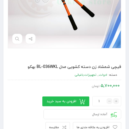
قیچی شمشاد زن دسته کشویی مدل BL-036WKL بهکو
دسته:
ادوات
,
تجهیزات باغبانی
5,700,000
تومان
افزودن به سبد خرید
آماده ارسال
افزودن به علاقه مندی ها
مقایسه