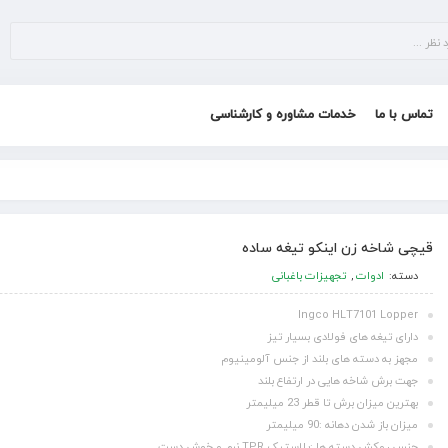
تماس با ما
خدمات مشاوره و کارشناسی
قیچی شاخه زن اینکو تیغه ساده
دسته:
ادوات
,
تجهیزات باغبانی
Ingco HLT7101 Lopper
دارای تیغه های فولادی بسیار تیز
مجهز به دسته های بلند از جنس آلومینیوم
جهت برش شاخه هایی در ارتفاع بلند
بهترین میزان برش تا قطر 23 میلیمتر
میزان باز شدن دهانه :90 میلیمتر
جنس روکش دسته ها :پلاستیک TPR نرم و خوش دست