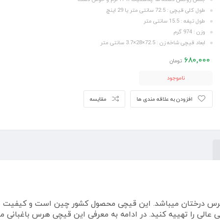
طول کلی قیچی : 72.5 سانتی متر یا 29 اینچ
طول تیغه : 15.5 سانتی متر
وزن : 974 گرم
ابعاد قیچی شاخه زن : 72.5×28×3.7 سانتی متر
680,000
تومان
ناموجود
افزودن به علاقه مندی ها
مقایسه
س درختان میباشد. این قیچی محصول کشور چین است و کیفیت بسیا
 عالی را تهییه کنید. در ادامه به معرفی این قیچی هرس باغبانی می