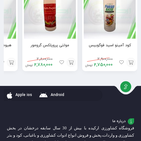
کود آمینو اسید فوگوبیس
مولتی پروپلکس گرومور
هیومیک 
2,800,000
2,900,000
2,780,000
2,750,000
تومان
تومان
افزودن
افزودن
افزودن
به
به
به
سبد
سبد
سبد
Apple ios
Android
درباره ما
فروشگاه کشاورزی ارکیده با بیش از 30 سال سابقه درخشان در بخش
کشاورزی و واردات،
پخش و فروش انواع ادوات کشاورزی و باغبانی، کود و بذر