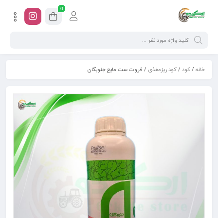
0
خانه
/
کود
/
کود ریزمغذی
/ فروت ست مایع جنوبگان