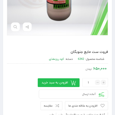
فروت ست مایع جنوبگان
شناسه محصول:
6342
دسته:
کود ریزمغذی
650,000
تومان
افزودن به سبد خرید
آماده ارسال
افزودن به علاقه مندی ها
مقایسه
آیا قیمت مناسب‌تری سراغ دارید؟
بلی
خیر