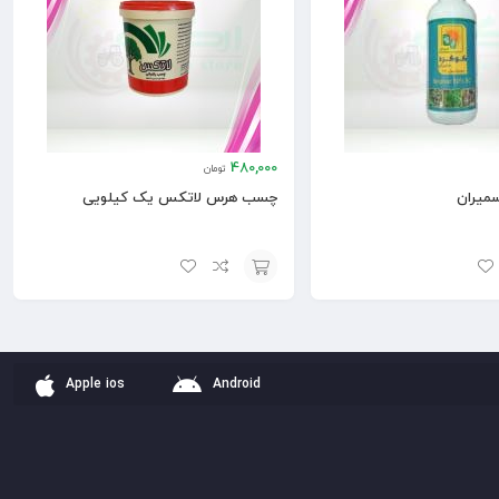
480,000
تومان
سمیران
چسب هرس لاتکس یک کیلویی
افزودن
به
سبد
Apple ios
Android