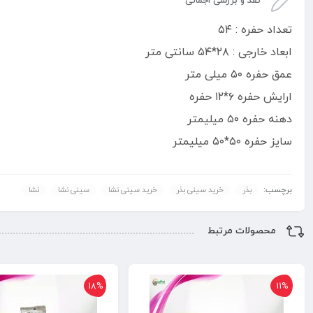
نقد و بررسی اجمالی
تعداد
حفره
:
۵۴
ابعاد
خارجی
:
۲۸
*
۵۴
سانتی
متر
عمق
حفره
۵۰
میلی
متر
ارایش
حفره
۶
*
۱۲
حفره
دهنه
حفره
۵۰
میلیمتر
سایز
حفره
۵۰
*
۵۰
میلیمتر
برچسب:
بذر
خرید سینی بذر
خرید سینی نشا
سینی نشا
نشا
محصولات مرتبط
18%
11%