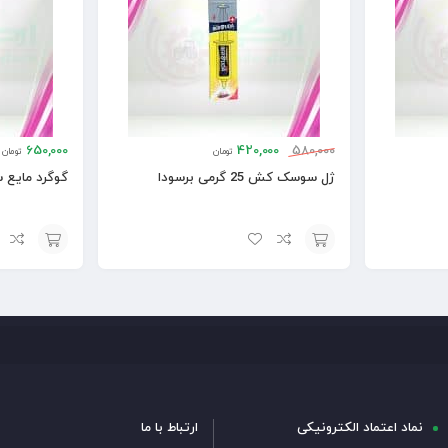
650,000
420,000
580,000
تومان
تومان
ژل سوسک کش 25 گرمی برسودا
گوگرد مایع 
افزودن
افزودن
به
به
سبد
سبد
نماد اعتماد الکترونیکی
ارتباط با ما