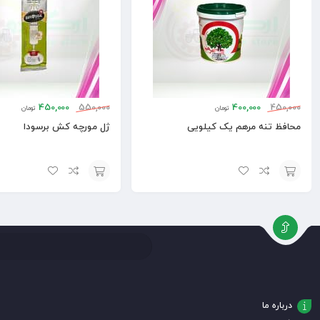
450,000
550,000
400,000
450,000
تومان
تومان
محافظ تنه مرهم یک کیلویی
ژل مورچه کش برسودا
افزودن
افزودن
به
به
سبد
سبد
درباره ما