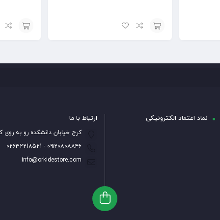
افزودن
افزودن
به
به
سبد
سبد
نماد اعتماد الکترونیکی
ارتباط با ما
کرج خیابان دانشکده رو به روی ک
۰۹۱۲۰۸۰۸۸۴۶ - 02632218521
info@orkidestore.com