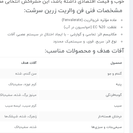
خوب و قیمت اقتصادی داشته باشد، این حشره‌کش انتخابی مط
مشخصات فنی فن والریت زرین سرشت:
ماده مؤثره:
فن‌والریت (Fenvalerate)
غلظت:
20% EC (امولسیون در آب)
مکانیسم اثر:
تماسی و گوارشی – با ایجاد اختلال در سیستم عصبی آفات
نوع اثر:
سریع، قوی، و سیستمیک محدود
آفات هدف و محصولات مناسب:
محصول
آفات هدف
گندم و جو
سن گندم، شته
پنبه
کرم غوزه، سفیدبالک
گوجه‌فرنگی
مینوز برگ، شته، سفیدبالک
سیب
کرم سیب، لیسه سیب
درختان هسته‌دار
زنجرک، شته، شپشک‌ها
صیفی‌جات و سبزی‌ها
شته، سفیدبالک