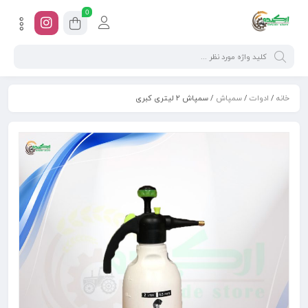
0
خانه
/
ادوات
/
سمپاش
/ سمپاش ۲ لیتری کبری