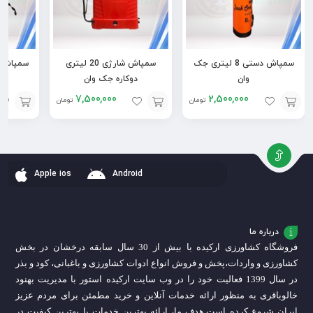
سمپاش دستی 8 لیتری جک
سمپاش شارژی 20 لیتری
وان
دوکاره جک وان
7,500,000
2,500,000
تومان
تومان
افزودن
افزودن
افزودن
به
به
به
سبد
سبد
سبد
Apple ios
Android
درباره ما
فروشگاه کشاورزی ارکیده با بیش از 30 سال سابقه درخشان در بخش
کشاورزی و واردات،
پخش و فروش انواع ادوات کشاورزی و باغبانی، کود و بذر
در سال 1399 فعالیت خود را در وب سایت ارکیده استور با مدیریت بهنود
خالوباقری به منظور ارائه خدمات آنلاین و خرید مطمئن برای مردم عزیز
ایران شروع کرده است.
هدف ما، ارائه بهترین خدمات با بهترین کیفیت در