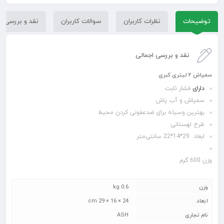
توضیحات
نظرات کاربران
سوالات کاربران
نقد و بررسی
نقد و بررسی اجمالی
سمپاش ۲ لیتری کبری
دارای
فشار ثابت
سمپاش و آب پاش
بهترین وسیله برای ضدعفونی کردن محیط
طرح لهستانی
ابعاد
29*14*22 سانتی‌متر
وزن 600 گرم
وزن
0.6 kg
ابعاد
24 × 16 × 29 cm
نام تجاری
ASH