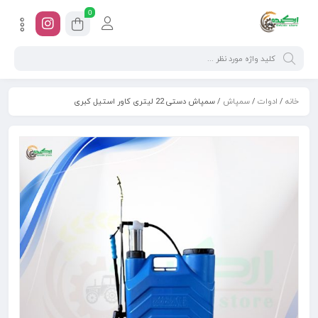
0
خانه
/
ادوات
/
سمپاش
/ سمپاش دستی 22 لیتری کاور استیل کبری