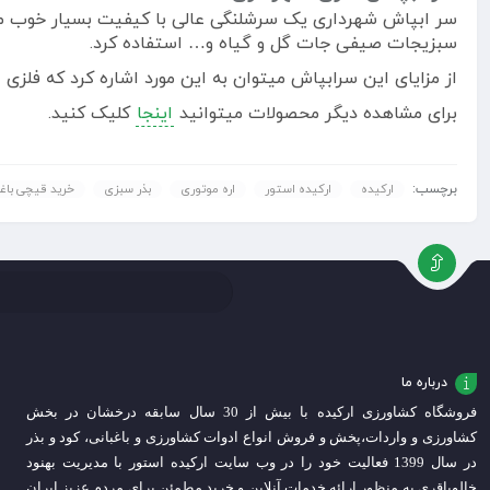
سر ابپاش شهرداری یک سرشلنگی عالی با کیفیت بسیار خوب میب
سبزیجات صیفی جات گل و گیاه و… استفاده کرد.
از مزایای این سرابپاش میتوان به این مورد اشاره کرد که فلزی ا
برای مشاهده دیگر محصولات میتوانید
اینجا
کلیک کنید.
برچسب:
ارکیده
ارکیده استور
اره موتوری
بذر سبزی
خرید قیچی باغب
درباره ما
فروشگاه کشاورزی ارکیده با بیش از 30 سال سابقه درخشان در بخش
کشاورزی و واردات،
پخش و فروش انواع ادوات کشاورزی و باغبانی، کود و بذر
در سال 1399 فعالیت خود را در وب سایت ارکیده استور با مدیریت بهنود
خالوباقری به منظور ارائه خدمات آنلاین و خرید مطمئن برای مردم عزیز ایران