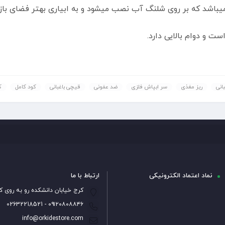
اشد که بر روی شلنگ آب نصب میشود و به ابیاری بهتر فضای باز ک
ست و دوام بالایی دارد.
انی
ریز مغذی
سر ابپاش فلزی
ضد عفونی
قیچی باغبانی
کود کامل
ک
نماد اعتماد الکترونیکی
ارتباط با ما
کرج خیابان دانشکده رو به روی ک
۰۹۱۲۰۸۰۸۸۴۶ - 02632218521
info@orkidestore.com