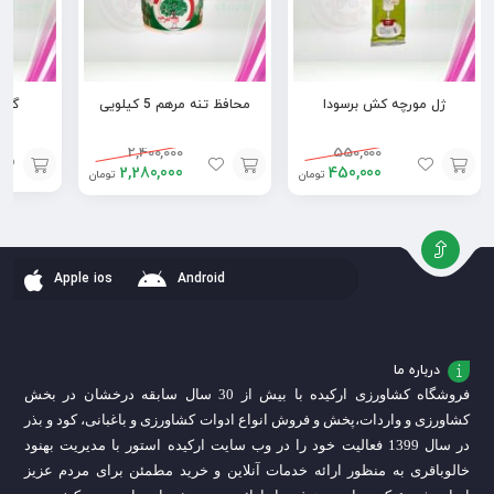
ژل مورچه کش برسودا
محافظ تنه مرهم 5 کیلویی
گوگ
2,400,000
550,000
2,280,000
450,000
تومان
تومان
افزودن
افزودن
افزودن
به
به
به
سبد
سبد
سبد
Apple ios
Android
درباره ما
فروشگاه کشاورزی ارکیده با بیش از 30 سال سابقه درخشان در بخش
کشاورزی و واردات،
پخش و فروش انواع ادوات کشاورزی و باغبانی، کود و بذر
در سال 1399 فعالیت خود را در وب سایت ارکیده استور با مدیریت بهنود
خالوباقری به منظور ارائه خدمات آنلاین و خرید مطمئن برای مردم عزیز