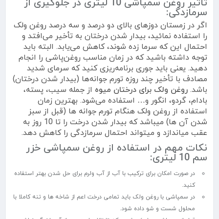
تاثیر روغن سمپاشی 10 لیتری در جلوگیری از
سرمازدگی:
اگر در زمستان دوزهای بالای دو درصد و سه درصد روغن ولک
را استفاده نمائید، بیدار شدن درختان به تأخیر می‌افتد و
احتمال این که سرما زده شوند، کاهش می‌یابد. البته باید
توجه داشته باشید که در زمان مناسب روغن‌پاشی را انجام
دهید. یعنی باید جوری برنامه‌ریزی کنید که سرمای شدید
مصادف با تأخیر چند روزه تورم جوانه‌ها (بیدار شدن درختان)
باشد.
روغن ولک برای درختان میوه
از جمله سیب، پسته،
بادام، گردو، انگور و… استفاده می‌شود. بهترین زمان
استفاده از روغن ولک هنگام تورم جوانه ها (قبل از سبز
شدن آن ها) میباشد که بیدار شدن درخت را تا 10 روز به
عقب میاندازد و میتواند احتمال سرمازدگی را کاهش دهد.
نکات مهم در استفاده از روغن سمپاشی خزر
سم 10 لیتری:
در صورت امکان برای ترکیب با آب از آب ولرم برای حل شدن بهتر استفاده
کنید.
در سمپاشی با روغن ولک باید تمامی درخت اعم از شاخه ها و تنه کاملا با
محلول شست و شو داده شود.