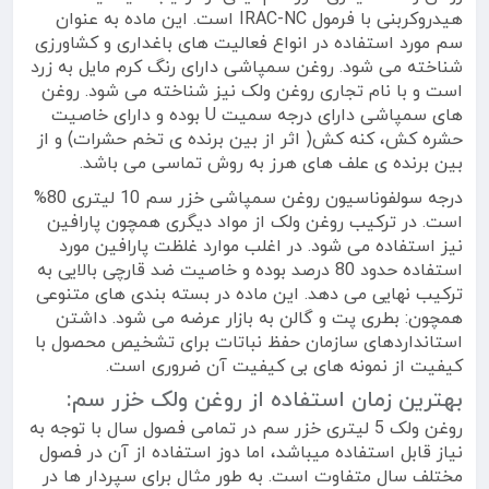
هیدروکربنی با فرمول IRAC-NC است. این ماده به عنوان
سم مورد استفاده در انواع فعالیت های باغداری و کشاورزی
شناخته می شود. روغن سمپاشی دارای رنگ کرم مایل به زرد
است و با نام تجاری روغن ولک نیز شناخته می شود. روغن
های سمپاشی دارای درجه سمیت U بوده و دارای خاصیت
حشره کش، کنه کش( اثر از بین برنده ی تخم حشرات) و از
بین برنده ی علف های هرز به روش تماسی می باشد.
درجه سولفوناسیون روغن سمپاشی خزر سم 10 لیتری 80%
است. در ترکیب روغن ولک از مواد دیگری همچون پارافین
نیز استفاده می شود. در اغلب موارد غلظت پارافین مورد
استفاده حدود 80 درصد بوده و خاصیت ضد قارچی بالایی به
ترکیب نهایی می دهد. این ماده در بسته بندی های متنوعی
همچون: بطری پت و گالن به بازار عرضه می شود. داشتن
استانداردهای سازمان حفظ نباتات برای تشخیص محصول با
کیفیت از نمونه های بی کیفیت آن ضروری است.
بهترین زمان استفاده از روغن ولک خزر سم:
روغن ولک 5 لیتری خزر سم در تمامی فصول سال با توجه به
نیاز قابل استفاده میباشد، اما دوز استفاده از آن در فصول
مختلف سال متفاوت است. به طور مثال برای سپردار ها در