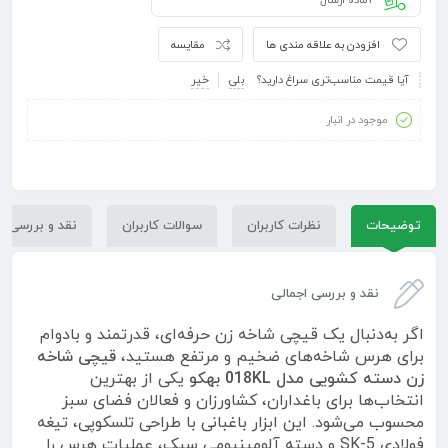
آماده ارسال
افزودن به علاقه مندی ها
مقایسه
آیا قیمت مناسب‌تری سراغ دارید؟
بلی
خیر
موجود در انبار
توضیحات
نظرات کاربران
سوالات کاربران
نقد و بررسی
نقد و بررسی اجمالی
اگر به‌دنبال یک قیچی شاخه زن حرفه‌ای، قدرتمند و بادوام
برای هرس شاخه‌های ضخیم و مرتفع هستید،
قیچی شاخه
زن دسته کشویی مدل 018KL بهکو
یکی از بهترین
انتخاب‌ها برای باغداران، کشاورزان و فعالان فضای سبز
محسوب می‌شود. این ابزار باغبانی با طراحی تلسکوپی، تیغه
فولادی SK-5 و دسته آلومینیومی سبک، عملیات هرس را