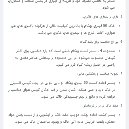
منجر به کاهش مصرف کود و هزینه ی آبیاری در بخش صنعت و کشاورزی
می شود.
5. عاری از بیماری های خاکزی:
خاک 50 لیتری بهکام
با بالاترین کیفیت خالی از هرگونه باکتری های غیر
هوازی، آفات، قارچ ها و بیماری های خاکزی می باشد.
6. پی اچ مناسب برای رشد گیاه:
محدوده pH بستر کشت بهکام خنثی است که بازه مناسبی برای اکثر
گیاهان محسوب می‌شود. در این محدوده از پ.هاش عناصر مغذی به
راحتی در اختیار ریشه گیاه قرار می گیرد.
7. تهویه متاسب و زهکشی عالی:
بستر آماده کشت 50 لیتری بهکام
توانایی خوبی در ایجاد گردش اکسیژن
در خاک دارد و حتی هنگام اشباع شدن از آب امکان گردش هوای مناسب را
فراهم کرده و مانع از
بهم چسبیدگی خاک
می شود.
8. حفظ خاک در برابر فرسایش:
بستر کشت آماده بهکام موجب حفظ خاک از آبشویی و از دست رفتن مواد
مغذی، باعث افزایش ماده آلی خاک و بهبود ساختمان خاک می شود.