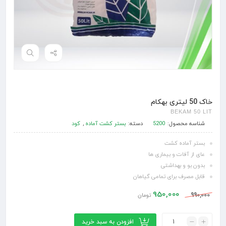
خاک 50 لیتری بهکام
BEKAM 50 LIT
شناسه محصول:
5200
دسته:
بستر کشت آماده
,
کود
بستر آماده کشت
عای از آفات و بیماری ها
بدون بو و بهداشتی
قابل مصرف برای تمامی گیاهان
950,000
990,000
تومان
افزودن به سبد خرید