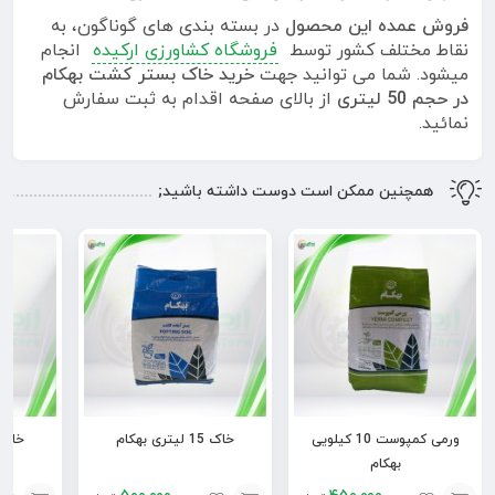
فروش عمده این محصول
در بسته بندی های گوناگون، به
نقاط مختلف کشور توسط
فروشگاه کشاورزی ارکیده
انجام
میشود. شما می توانید جهت
خرید
خاک بستر کشت
بهکام
در حجم 50 لیتری
از بالای صفحه اقدام به ثبت سفارش
نمائید.
همچنین ممکن است دوست داشته باشید;
ورمی کمپوست 10 کیلویی
خاک 15 لیتری بهکام
خاک 25 لیتری به
بهکام