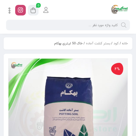
0
خانه
/
کود
/
بستر کشت آماده
/ خاک 50 لیتری بهکام
4%