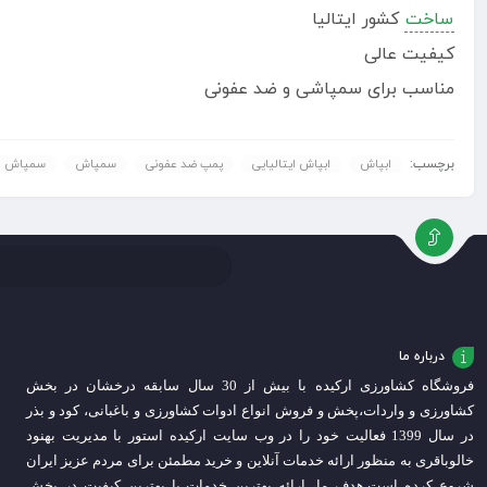
ساخت
کشور ایتالیا
کیفیت عالی
مناسب برای سمپاشی و ضد عفونی
برچسب:
ابپاش
ابپاش ایتالیایی
پمپ ضد عفونی
سمپاش
سمپاش ای
درباره ما
فروشگاه کشاورزی ارکیده با بیش از 30 سال سابقه درخشان در بخش
کشاورزی و واردات،
پخش و فروش انواع ادوات کشاورزی و باغبانی، کود و بذر
در سال 1399 فعالیت خود را در وب سایت ارکیده استور با مدیریت بهنود
خالوباقری به منظور ارائه خدمات آنلاین و خرید مطمئن برای مردم عزیز ایران
شروع کرده است.
هدف ما، ارائه بهترین خدمات با بهترین کیفیت در بخش