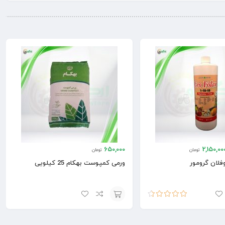
650,000
2,150,00
تومان
تومان
فلان گرومور
ورمی کمپوست بهکام 25 کیلویی
امتیاز
4.50
افزودن
از 5
به