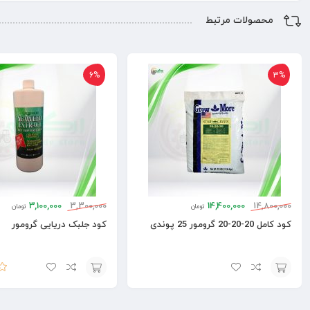
محصولات مرتبط
6%
3%
3,100,000
3,300,000
14,400,000
14,800,000
تومان
تومان
کود کامل 20-20-20 گرومور 25 پوندی
کود جلبک دریایی گرومور
امت
افزودن
افزودن
5
به
به