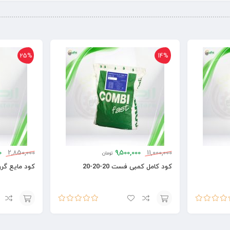
25%
14%
0
2,850,000
9,500,000
11,000,000
تومان
کود کامل کمبی فست 20-20-20
کود مایع گرو
یاز
5.00
از
امتیاز
5.00
از
افزودن
افزودن
5
به
به