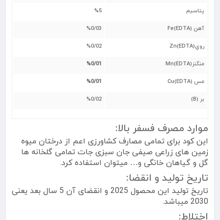
پتاسیم
%5
آهن
(Fe(EDTA
%0/03
روي
(Zn(EDTA
%0/02
منگنز
(Mn(EDTA
%0/01
مس
(Cu(EDTA
%0/01
بر
(B)
%0/02
موارد مصرف فسفر بالا:
این کود برای تمامی مصارف کشاورزی اعم از درختان میوه
زمین های زراعی صیفی جان سبزی جات تمامی گلخانه ها
گل و گیاهان خانگی و… میتوان استفاده کرد.
تاریخ تولید و انقضا:
تاریخ تولید این محصول 2025 و انقضای آن 5 سال بعد یعنی
2030 میباشد.
اختلاط: