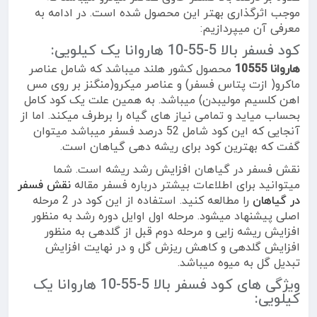
موجب اثرگذاری بهتر این محصول شده است. در ادامه به
معرفی آن میپردازیم:
کود فسفر بالا 5-55-10 هاروانا یک کیلویی:
هاروانا 10555
محصول کشور هلند میباشد که شامل عناصر
ماکرو( ازت پتاس فسفر) و عناصر میکرو(منگنز بر روی مس
اهن کلسیم مولیبدن) میباشد. به همین علت یک کود کامل
بحساب میاید و تمامی نیاز های گیاه را برطرف میکند. اما از
آنجایی که این کود شامل 52 درصد فسفر میباشد میتوان
گفت که بهترین کود برای ریشه دهی گیاهان است.
نقش فسفر در گیاهان افزایش رشد ریشه است. شما
میتوانید برای اطلاعات بیشتر درباره فسفر مقاله
نقش فسفر
در گیاهان
را مطالعه کنید. استفاده از این کود در 2 مرحله
اصلی پیشنهاد میشود. مرحله اول اوایل دوره رشد به منظور
افزایش ریشه زایی و مرحله دوم قبل از گلدهی به منظور
افزایش گلدهی و کاهش ریزش گل و در نهایت افزایش
تبدیل گل به میوه میباشد.
ویژگی های کود فسفر بالا 5-55-10 هاروانا یک
کیلویی: