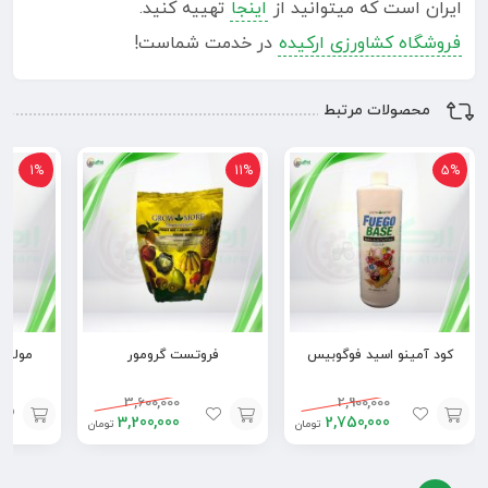
ایران است که میتوانید از
اینجا
تهییه کنید.
فروشگاه کشاورزی ارکیده
در خدمت شماست!
محصولات مرتبط
1%
11%
5%
کود آمینو اسید فوگوبیس
فروتست گرومور
مولتی
3,600,000
2,900,000
3,200,000
2,750,000
تومان
تومان
افزودن
افزودن
افزودن
به
به
به