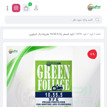
0
خانه
/
کود
/
کود NPK
/ کود فسفر بالا 5-55-10 هاروانا یک کیلویی
16%