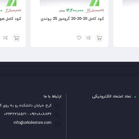
00
2,600,000
14,400,000
14,800,000
تومان
کود کامل 20-20-20 گرومور 25 پوندی
کود کامل هورتی گ
افزودن
افزودن
به
به
سبد
سبد
نماد اعتماد الکترونیکی
ارتباط با ما
کرج خیابان دانشکده رو به روی ک
۰۹۱۲۰۸۰۸۸۴۶ - 02632218521
info@orkidestore.com