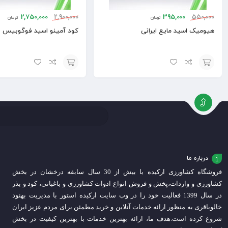
2,750,000
2,900,000
395,000
550,000
تومان
تومان
هیومیک اسید مایع ایرانی
کود آمینو اسید فوگوبیس
افزودن
افزودن
به
به
سبد
سبد
درباره ما
فروشگاه کشاورزی ارکیده با بیش از 30 سال سابقه درخشان در بخش
کشاورزی و واردات،
پخش و فروش انواع ادوات کشاورزی و باغبانی، کود و بذر
در سال 1399 فعالیت خود را در وب سایت ارکیده استور با مدیریت بهنود
خالوباقری به منظور ارائه خدمات آنلاین و خرید مطمئن برای مردم عزیز ایران
شروع کرده است.
هدف ما، ارائه بهترین خدمات با بهترین کیفیت در بخش