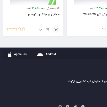
2,780,000
2,800,000
2,300,0
تومان
تومان
رو 20-20-20
مولتی پروپلکس گرومور
امتیاز
5.00
از
افزودن
5
به
سبد
Apple ios
Android
وچه سازمان آب کشاورزی ارکیده