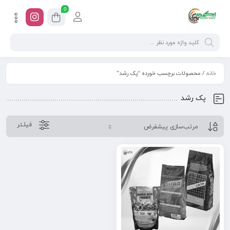
0
خانه
/ محصولات برچسب خورده “پک رشد”
پک رشد
فیلـتر