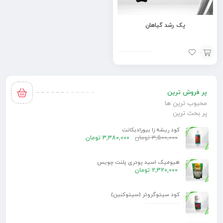
پک رشد گیاهان
افزودن
به
پر فروش ترین
سبد
محبوب ترین ها
پر بحث ترین
کود ریشه زا بیورادیکانت
3,500,000
تومان
3,380,000
تومان
هیومیک اسید پودری پلنت چویس
2,320,000
تومان
کود سیتوگروئر (سیتوکنین)