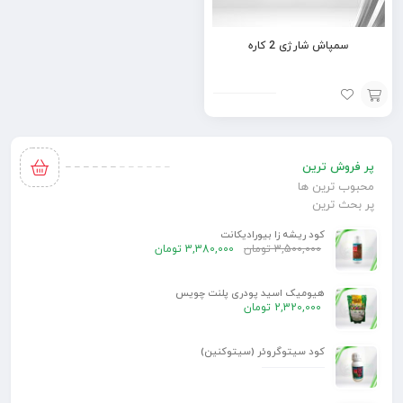
سمپاش شارژی 2 کاره
افزودن
به
پر فروش ترین
سبد
محبوب ترین ها
پر بحث ترین
کود ریشه زا بیورادیکانت
3,500,000
تومان
3,380,000
تومان
هیومیک اسید پودری پلنت چویس
2,320,000
تومان
کود سیتوگروئر (سیتوکنین)