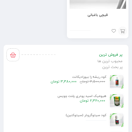
قیچی باغبانی
افزودن
به
پر فروش ترین
سبد
محبوب ترین ها
پر بحث ترین
کود ریشه زا بیورادیکانت
3,500,000
تومان
3,380,000
تومان
هیومیک اسید پودری پلنت چویس
2,320,000
تومان
کود سیتوگروئر (سیتوکنین)