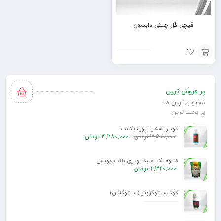
قیچی گل چینی دایسون
افزودن
به
پر فروش ترین
سبد
محبوب ترین ها
پر بحث ترین
کود ریشه زا بیورادیکانت
3,500,000
تومان
3,380,000
تومان
هیومیک اسید پودری پلنت چویس
2,320,000
تومان
کود سیتوگروئر (سیتوکنین)