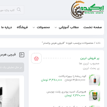
صفحه نخست
مطالب آموزشی
محصولات
فروشگاه
درباره ما
خانه
/ محصولات برچسب خورده “قیچی هرس واستر”
قیچی هرس 
پر فروش ترین
محبوب ترین ها
در حال نمایش یک ن
پر بحث ترین
کود ریشه زا بیورادیکانت
3,500,000
تومان
3,380,000
تومان
هیومیک اسید پودری پلنت چویس
2,320,000
تومان