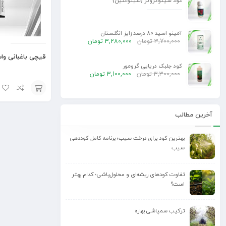
کود سیتوگروئر (سیتوکنین)
آمینو اسید 80 درصد زایز انگلستان
3,700,000
تومان
3,280,000
تومان
قیچی باغبانی واستر
کود جلبک دریایی گرومور
3,300,000
تومان
3,100,000
تومان
افزودن
آخرین مطالب
به
سبد
بهترین کود برای درخت سیب؛ برنامه کامل کوددهی
سیب
تفاوت کودهای ریشه‌ای و محلول‌پاشی؛ کدام بهتر
است؟
ترکیب سمپاشی بهاره