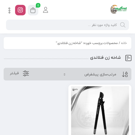
0
خانه
/ محصولات برچسب خورده “شاخه زن فنلاندی”
شاخه زن فنلاندی
فیلـتر