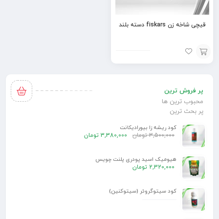
قیچی شاخه زن fiskars دسته بلند
افزودن
به
پر فروش ترین
سبد
محبوب ترین ها
پر بحث ترین
کود ریشه زا بیورادیکانت
3,500,000
تومان
3,380,000
تومان
هیومیک اسید پودری پلنت چویس
2,320,000
تومان
کود سیتوگروئر (سیتوکنین)