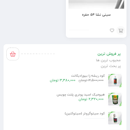
سینی نشا ۵۴ حفره
افزودن
به
پر فروش ترین
سبد
محبوب ترین ها
پر بحث ترین
کود ریشه زا بیورادیکانت
3,500,000
تومان
3,380,000
تومان
هیومیک اسید پودری پلنت چویس
2,320,000
تومان
کود سیتوگروئر (سیتوکنین)