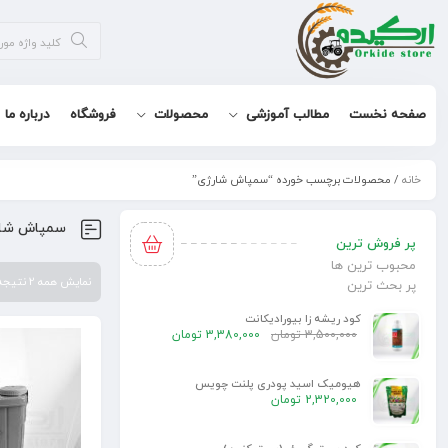
صفحه نخست
مطالب آموزشی
محصولات
فروشگاه
درباره ما
خانه
/ محصولات برچسب خورده “سمپاش شارژی”
سمپاش شا
پر فروش ترین
محبوب ترین ها
نمایش همه 2 نتیجه
پر بحث ترین
کود ریشه زا بیورادیکانت
3,500,000
تومان
3,380,000
تومان
هیومیک اسید پودری پلنت چویس
2,320,000
تومان