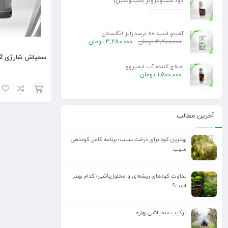
کود سیتوگروئر (سیتوکنین)
آمینو اسید 80 درصد زایز انگلستان
3,700,000
تومان
3,280,000
تومان
سمپاش شارژی 2 کاره
اصلاح کننده آب ایمپروو
1,500,000
تومان
افزودن
آخرین مطالب
به
سبد
بهترین کود برای درخت سیب؛ برنامه کامل کوددهی
سیب
تفاوت کودهای ریشه‌ای و محلول‌پاشی؛ کدام بهتر
است؟
ترکیب سمپاشی بهاره