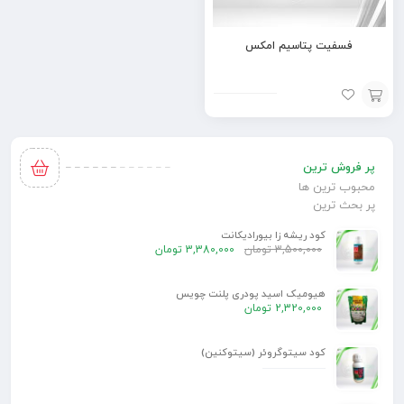
فسفیت پتاسیم امکس
افزودن
به
پر فروش ترین
سبد
محبوب ترین ها
پر بحث ترین
کود ریشه زا بیورادیکانت
3,500,000
تومان
3,380,000
تومان
هیومیک اسید پودری پلنت چویس
2,320,000
تومان
کود سیتوگروئر (سیتوکنین)