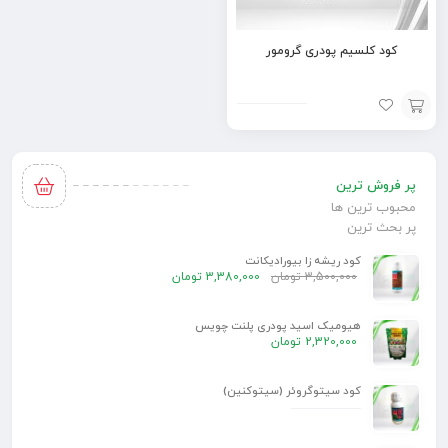
کود کلسیم پودری گرومور
افزودن
به
پر فروش ترین
سبد
محبوب ترین ها
پر بحث ترین
کود ریشه زا بیورادیکانت
3,500,000
تومان
3,380,000
تومان
هیومیک اسید پودری پلنت چویس
2,320,000
تومان
کود سیتوگروئر (سیتوکنین)