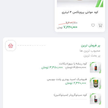
کود مولتی پروپلکس ۴ لیتری
9,200,000
7,220,000
تومان
افزودن
به
پر فروش ترین
سبد
محبوب ترین ها
پر بحث ترین
کود ریشه زا بیورادیکانت
3,500,000
تومان
3,380,000
تومان
هیومیک اسید پودری پلنت چویس
2,320,000
تومان
کود سیتوگروئر (سیتوکنین)