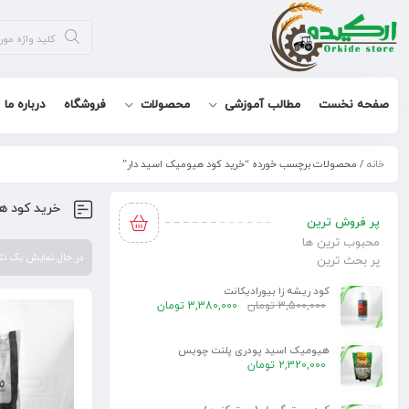
صفحه نخست
مطالب آموزشی
محصولات
فروشگاه
درباره ما
خانه
/ محصولات برچسب خورده “خرید کود هیومیک اسید دار”
خرید کود ه
پر فروش ترین
محبوب ترین ها
در حال نمایش یک ن
پر بحث ترین
کود ریشه زا بیورادیکانت
3,500,000
تومان
3,380,000
تومان
هیومیک اسید پودری پلنت چویس
2,320,000
تومان