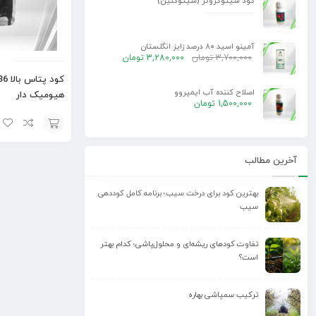
کود سیتوگروئر (سیتوکنین)
آمینو اسید 80 درصد زایز انگلستان
3,700,000
تومان
3,280,000
تومان
اصلاح کننده آب ایمپروو
هیومیک دار
1,500,000
تومان
افزودن
آخرین مطالب
به
سبد
بهترین کود برای درخت سیب؛ برنامه کامل کوددهی
سیب
تفاوت کودهای ریشه‌ای و محلول‌پاشی؛ کدام بهتر
است؟
ترکیب سمپاشی بهاره