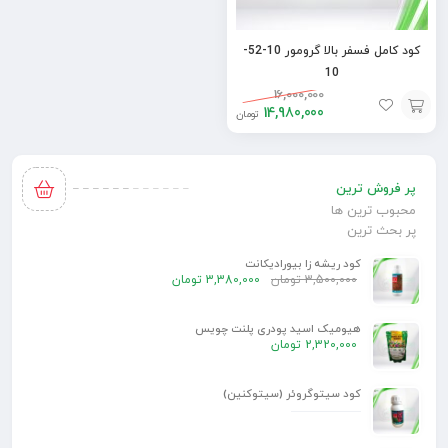
کود کامل فسفر بالا گرومور 10-52-
10
16,000,000
14,980,000
تومان
افزودن
به
پر فروش ترین
سبد
محبوب ترین ها
پر بحث ترین
کود ریشه زا بیورادیکانت
3,500,000
تومان
3,380,000
تومان
هیومیک اسید پودری پلنت چویس
2,320,000
تومان
کود سیتوگروئر (سیتوکنین)