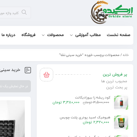
صفحه نخست
مطالب آموزشی
محصولات
فروشگاه
درباره ما
خانه
/ محصولات برچسب خورده “خرید سینی نشا”
خرید سینی 
پر فروش ترین
محبوب ترین ها
در حال نمایش یک ن
پر بحث ترین
کود ریشه زا بیورادیکانت
3,500,000
تومان
3,380,000
تومان
هیومیک اسید پودری پلنت چویس
2,320,000
تومان