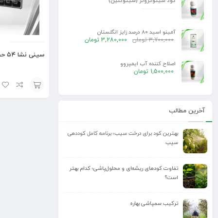
کود سیتوگروئر (سیتوکنین)
آمینو اسید 80 درصد زایز انگلستان
3,700,000
تومان
3,280,000
تومان
سینی نشا ۵۴ حفره
اصلاح کننده آب ایمپروو
1,500,000
تومان
افزودن
آخرین مطالب
به
سبد
بهترین کود برای درخت سیب؛ برنامه کامل کوددهی
سیب
تفاوت کودهای ریشه‌ای و محلول‌پاشی؛ کدام بهتر
است؟
ترکیب سمپاشی بهاره